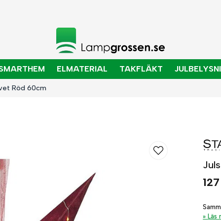
SMARTHEM
ELMATERIAL
TAKFLÄKT
JULBELYSN
elvet Röd 60cm
Jul
127
Samme
Läs