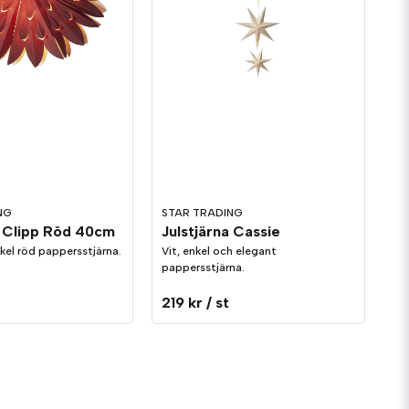
NG
STAR TRADING
a Clipp Röd 40cm
Julstjärna Cassie
nkel röd pappersstjärna.
Vit, enkel och elegant
pappersstjärna.
219 kr
/ st