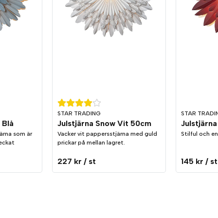
STAR TRADING
STAR TRADI
 Blå
Julstjärna Snow Vit 50cm
Julstjärn
järna som är
Vacker vit pappersstjärna med guld
Stilful och e
veckat
prickar på mellan lagret.
227 kr
/ st
145 kr
/ st