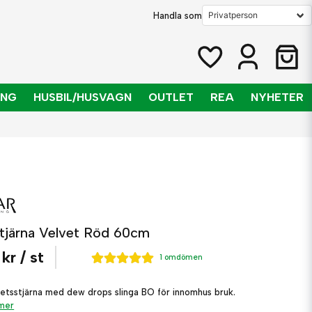
Handla som
ING
HUSBIL/HUSVAGN
OUTLET
REA
NYHETER
stjärna Velvet Röd 60cm
 kr
/ st
1 omdömen
tsstjärna med dew drops slinga BO för innomhus bruk.
 mer