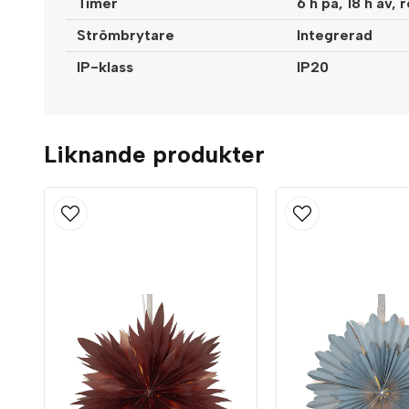
Timer
6 h på, 18 h av,
Strömbrytare
Integrerad
IP-klass
IP20
Liknande produkter