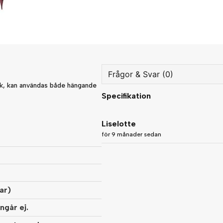
Frågor & Svar (0)
k, kan användas både hängande
Specifikation
question
Fråga oss något om denna
Liselotte
för 9 månader sedan
name
Namn
ar)
Ja, ni får publicera min fråg
ngår ej.