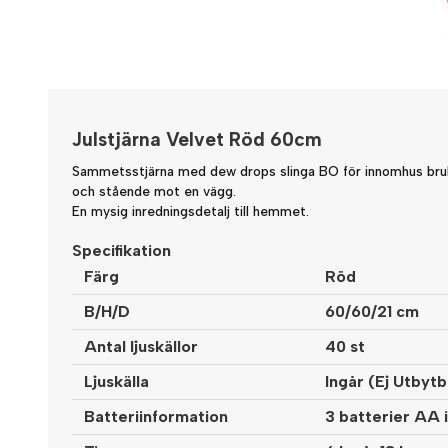
Julstjärna Velvet Röd 60cm
Sammetsstjärna med dew drops slinga BO för innomhus bru
och stående mot en vägg.
En mysig inredningsdetalj till hemmet.
Specifikation
Färg
Röd
B/H/D
60/60/21 cm
Antal ljuskällor
40 st
Ljuskälla
Ingår (Ej Utbytb
Batteriinformation
3 batterier AA i