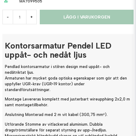
MA7099505
LÄGG I VARUKORGEN
-
+
Kontorsarmatur Pendel LED
uppåt- och nedåt ljus
Pendlad kontorsarmatur i stilren design med uppåt- och
nedåtriktat ljus.
Armaturen har mycket goda optiska egenskaper som gör att den
uppfyller UGR-krav (UGR<19 kontor) under
standardförutsättningar.
Montage Levereras komplett med justerbart wireupphäng 2x2,0 m
samt montagetillbehör.
Anslutning Monterad med 2 m vit kabel (3G0,75 mm²).
Utförande Stomme av vitlackerad aluminium. Dubbla
dragströmställare för separat styrning av upp-/nedljus.
Microprismatiskt bländskydd skapar en väl avbländad ljusbild.