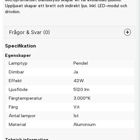
Uppljuset skapar ett brett och indirekt ljus. Inkl. LED-modul och
drivdon.
Frågor & Svar (0)
Specifikation
question
Fråga oss något om denna produkten...
Egenskaper
Lamptyp
Pendel
Dimbar
Ja
Effekt
42W
name
Namn
Ljusflöde
5120 lm
Färgtemperatur
3.000ºK
email
Färg
Vit
Mejladress
Antal lampor
1st
Material
Aluminium
Ja, ni får publicera min fråga
Teknisk information