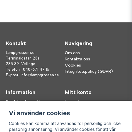
Kontakt
Navigering
Lampgrossen.se
Om oss
Terminalgatan 23a
Kontakta oss
235 39 Vellinge
Cookies
Telefon:
040-671 47 16
Integritetspolicy (GDPR)
E-post:
info@lampgrossen.se
Information
Mitt konto
Produktinformation
Logga in
Köpvillkor
Registrera dig
Vi använder cookies
FAQ
Glömt lösenord?
Våra varumärken
Cookies kan komma att användas för personlig och icke
personlig annonsering. Vi använder cookies för att vår