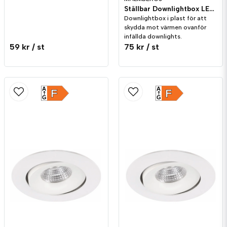
Ställbar Downlightbox LED 320-580x260x48 mm
Downlightbox i plast för att
skydda mot värmen ovanför
infällda downlights.
59 kr
/ st
75 kr
/ st
A
A
F
F
G
G