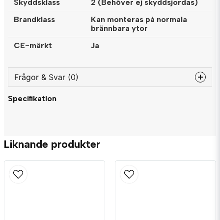
Skyddsklass
2 (Behöver ej skyddsjordas)
Brandklass
Kan monteras på normala
brännbara ytor
CE-märkt
Ja
Frågor & Svar (0)
Specifikation
question
Fråga oss något om denna produkten...
Liknande produkter
name
Namn
email
Mejladress