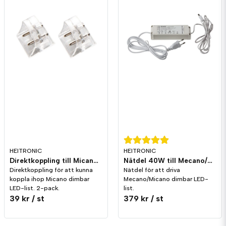
Ja, ni får publicera min fråga
Skicka fråga
HEITRONIC
HEITRONIC
Direktkoppling till Micano dimbar LED-list
Nätdel 40W till Mecano/Micano LED-list
Direktkoppling för att kunna
Nätdel för att driva
koppla ihop Micano dimbar
Mecano/Micano dimbar LED-
LED-list. 2-pack.
list.
39 kr
/ st
379 kr
/ st