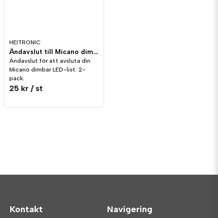
HEITRONIC
Ändavslut till Micano dimbar LED-list
Ändavslut för att avsluta din
Micano dimbar LED-list. 2-
pack.
25 kr
/ st
Kontakt
Navigering