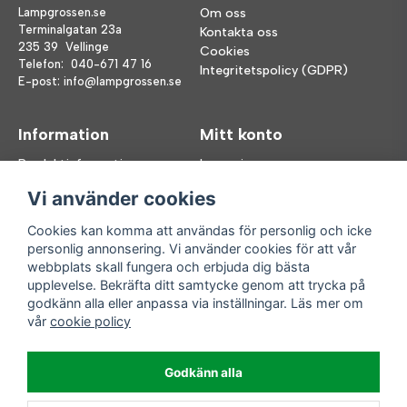
Lampgrossen.se
Om oss
Terminalgatan 23a
Kontakta oss
235 39 Vellinge
Cookies
Telefon:
040-671 47 16
Integritetspolicy (GDPR)
E-post:
info@lampgrossen.se
Information
Mitt konto
Produktinformation
Logga in
Köpvillkor
Registrera dig
Vi använder cookies
FAQ
Glömt lösenord?
Våra varumärken
Cookies kan komma att användas för personlig och icke
personlig annonsering. Vi använder cookies för att vår
Följ oss
Handla enkelt
webbplats skall fungera och erbjuda dig bästa
upplevelse. Bekräfta ditt samtycke genom att trycka på
Facebook
godkänn alla eller anpassa via inställningar. Läs mer om
Instagram
vår
cookie policy
Enkla leveranser
Godkänn alla