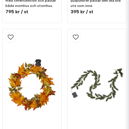
med timerfunktion och passar
ljuspunkter passar den lika bra
både inomhus och utomhus.
ute som inne.
795 kr
/ st
395 kr
/ st