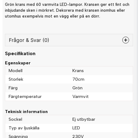
Grön krans med 60 varmvita LED-lampor. Kransen ger ett fint och
inbjudande sken i mörkret. Dekorera med kransen inomhus eller
utomhus exempelvis mot en vägg eller på en dörr.
Frågor & Svar (0)
Specifikation
question
Fråga oss något om denna produkten...
Egenskaper
Modell
Krans
Storlek
70cm
Färg
Grön
name
Namn
Färgtemperatur
Varmvit
Teknisk information
email
Mejladress
Sockel
Ej utbytbar
Typ av ljuskälla
LED
Spänning
230V