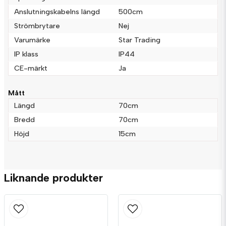
Ja, ni får publicera min fråga
Anslutningskabelns längd
500cm
Strömbrytare
Nej
Varumärke
Star Trading
IP klass
IP44
CE-märkt
Ja
Mått
Skicka fråga
Längd
70cm
Bredd
70cm
Höjd
15cm
Liknande produkter