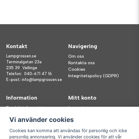
Kontakt
Navigering
Lampgrossen.se
Om oss
Terminalgatan 23a
Kontakta oss
235 39 Vellinge
Cookies
Telefon:
040-671 47 16
Integritetspolicy (GDPR)
E-post:
info@lampgrossen.se
Information
Mitt konto
Produktinformation
Logga in
Köpvillkor
Registrera dig
Vi använder cookies
FAQ
Glömt lösenord?
Våra varumärken
Cookies kan komma att användas för personlig och icke
personlig annonsering. Vi använder cookies för att vår