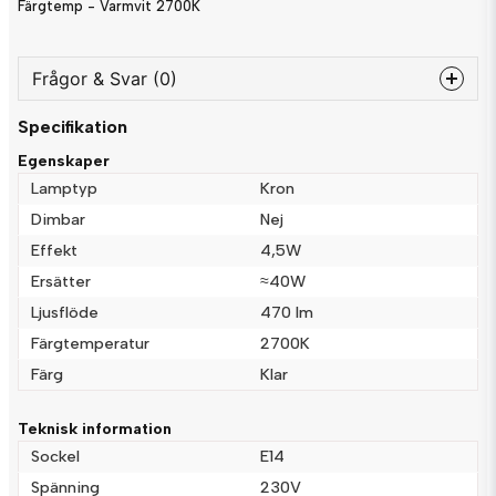
Färgtemp - Varmvit 2700K
Frågor & Svar (0)
Specifikation
question
Fråga oss något om denna produkten...
Egenskaper
Lamptyp
Kron
Dimbar
Nej
Effekt
4,5W
name
Namn
Ersätter
≈40W
Ljusflöde
470 lm
email
Färgtemperatur
2700K
Mejladress
Färg
Klar
Teknisk information
Ja, ni får publicera min fråga
Sockel
E14
Spänning
230V