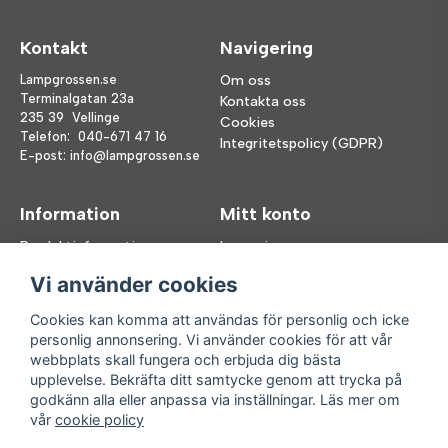
Kontakt
Navigering
Lampgrossen.se
Om oss
Terminalgatan 23a
Kontakta oss
235 39 Vellinge
Cookies
Telefon:
040-671 47 16
Integritetspolicy (GDPR)
E-post:
info@lampgrossen.se
Information
Mitt konto
Produktinformation
Logga in
Köpvillkor
Registrera dig
Vi använder cookies
FAQ
Glömt lösenord?
Våra varumärken
Cookies kan komma att användas för personlig och icke
personlig annonsering. Vi använder cookies för att vår
Följ oss
Handla enkelt
webbplats skall fungera och erbjuda dig bästa
upplevelse. Bekräfta ditt samtycke genom att trycka på
Facebook
godkänn alla eller anpassa via inställningar. Läs mer om
Instagram
vår
cookie policy