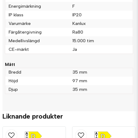
Energimärkning
F
IP klass
IP20
Varumärke
Kanlux
Färgåtergivning
Ra80
Medellivslängd
15.000 tim
Skicka fråga
CE-märkt
Ja
Mått
Bredd
35 mm
Höjd
97 mm
Djup
35 mm
Liknande produkter
A
A
D
D