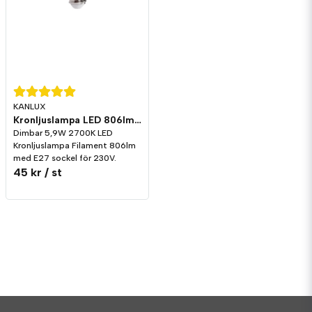
KANLUX
Kronljuslampa LED 806lm E14 2700K Dim
Dimbar 5,9W 2700K LED
Kronljuslampa Filament 806lm
med E27 sockel för 230V.
45 kr
/ st