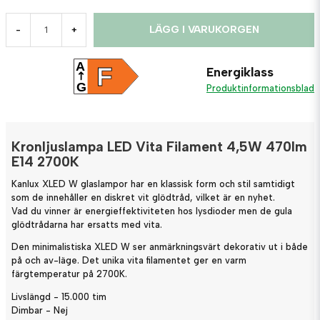
LÄGG I VARUKORGEN
-
+
A
F
Energiklass
G
Produktinformationsblad
Kronljuslampa LED Vita Filament 4,5W 470lm
E14 2700K
Kanlux XLED W glaslampor har en klassisk form och stil samtidigt
som de innehåller en diskret vit glödtråd, vilket är en nyhet.
Vad du vinner är energieffektiviteten hos lysdioder men de gula
glödtrådarna har ersatts med vita.
Den minimalistiska XLED W ser anmärkningsvärt dekorativ ut i både
på och av-läge. Det unika vita filamentet ger en varm
färgtemperatur på 2700K.
Livslängd - 15.000 tim
Dimbar - Nej