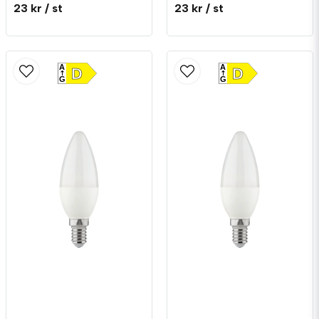
23 kr
/ st
23 kr
/ st
A
A
D
D
G
G