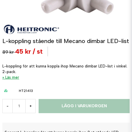
L-koppling stående till Mecano dimbar LED-list
45 kr
/ st
89 kr
L-koppling för att kunna koppla ihop Mecano dimbar LED-list i vinkel.
2-pack.
Läs mer
HT21413
LÄGG I VARUKORGEN
-
+