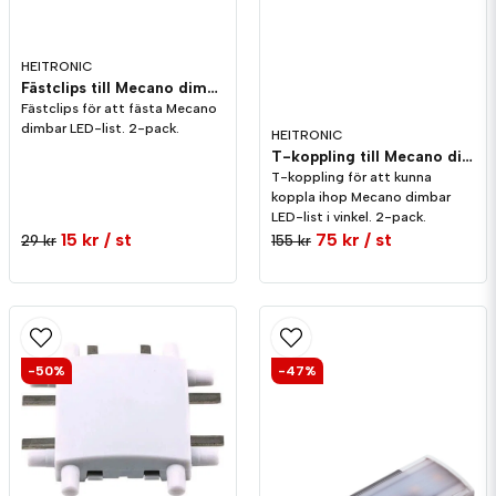
Skicka fråga
HEITRONIC
Fästclips till Mecano dimbar LED-list
Fästclips för att fästa Mecano
dimbar LED-list. 2-pack.
HEITRONIC
T-koppling till Mecano dimbar LED-list
T-koppling för att kunna
koppla ihop Mecano dimbar
LED-list i vinkel. 2-pack.
15 kr
/ st
75 kr
/ st
29 kr
155 kr
-50%
-47%