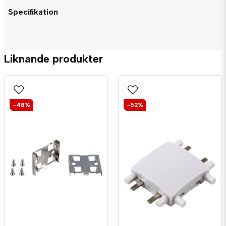
Specifikation
question
Fråga oss något om denna produkten...
Liknande produkter
name
Namn
-48%
-52%
email
Mejladress
Ja, ni får publicera min fråga