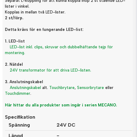
Separat L-koppling för att kunna koppla ihop 2 st stående LED-
lister i vinkel.
Kopplas in mellan två LED-lister.
2 st/förp.
Detta krävs för en fungerande LED-list:
1. LED-list
LED-list inkl. clips, skruvar och dubbelhäftande tejp för
montering.
2. Nätdel
24V transformator för att driva LED-listen.
3. Anslutningskabel
Anslutningskabel
alt.
Touchbrytare
,
Sensorbrytare
eller
Touchdimmer
.
Här hittar du alla produkter som ingår i serien MECANO.
Specifikation
Spänning
24V DC
Längd
-