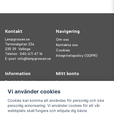
Kontakt
Navigering
Lampgrossen.se
Om oss
Terminalgatan 23a
Kontakta oss
235 39 Vellinge
Cookies
Telefon:
040-671 47 16
Integritetspolicy (GDPR)
E-post:
info@lampgrossen.se
Information
Mitt konto
Produktinformation
Logga in
Köpvillkor
Registrera dig
Vi använder cookies
FAQ
Glömt lösenord?
Våra varumärken
Cookies kan komma att användas för personlig och icke
personlig annonsering. Vi använder cookies för att vår
Följ oss
Handla enkelt
webbplats skall fungera och erbjuda dig bästa