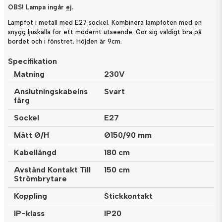
OBS! Lampa ingår
ej
.
Lampfot i metall med E27 sockel. Kombinera lampfoten med en
snygg ljuskälla för ett modernt utseende. Gör sig väldigt bra på
bordet och i fönstret. Höjden är 9cm.
Specifikation
Matning
230V
Anslutningskabelns
Svart
färg
Sockel
E27
Mått Ø/H
Ø150/90 mm
Kabellängd
180 cm
Avstånd Kontakt Till
150 cm
Strömbrytare
Koppling
Stickkontakt
IP-klass
IP20