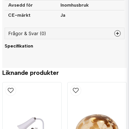
Avsedd för
Inomhusbruk
CE-märkt
Ja
Frågor & Svar (0)
Specifikation
question
Fråga oss något om denna produkten...
Liknande produkter
name
Namn
email
Mejladress