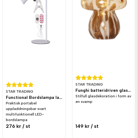
Ja, ni får publicera min fråga
Skicka fråga
STAR TRADING
Funghi batteridriven glasdekoration Svamp 15cm
STAR TRADING
Stilfull glasdekoration i form av
Functional Bordslampa laddningsbar Vit
en svamp
Praktisk portabel
uppladdningsbar svart
multifunktionell LED-
bordslampa
276 kr
/ st
149 kr
/ st