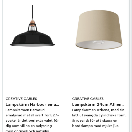
CREATIVE CABLES
CREATIVE CABLES
Lampskärm Harbour emaljerad metall Svart - 38cm
Lampskärm 24cm Athena Taupe Arenal för bord och golvlampa
Lampskärmen Harbour i
Lampskärmen Athena, med sin
emaljerad metall svart för E27-
lätt utsvängda cylindriska form,
sockel är det perfekta valet för
är idealisk för att skapa en
dig som vill ha en belysning
bordslampa med mjukt ljus.
med originell och naturlig