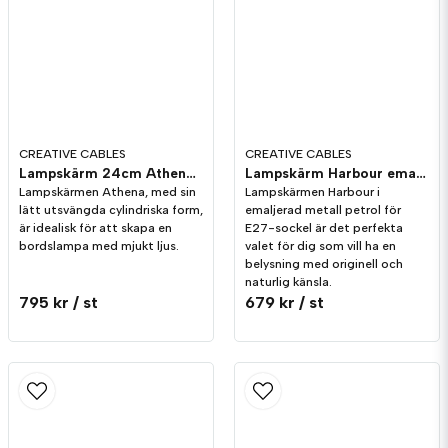
Skicka fråga
CREATIVE CABLES
CREATIVE CABLES
Lampskärm 24cm Athena Beige ull för bord och golvlampa
Lampskärm Harbour emaljerad metall Petrolium - 38cm
Lampskärmen Athena, med sin
Lampskärmen Harbour i
lätt utsvängda cylindriska form,
emaljerad metall petrol för
är idealisk för att skapa en
E27-sockel är det perfekta
bordslampa med mjukt ljus.
valet för dig som vill ha en
belysning med originell och
naturlig känsla.
795 kr
/ st
679 kr
/ st