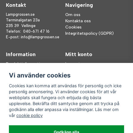
Kontakt
Navigering
Lampgrossen.se
Om oss
Terminalgatan 23a
Kontakta oss
235 39 Vellinge
Cookies
Telefon:
040-671 47 16
Integritetspolicy (GDPR)
E-post:
info@lampgrossen.se
Information
Mitt konto
Produktinformation
Logga in
Köpvillkor
Registrera dig
Vi använder cookies
FAQ
Glömt lösenord?
Våra varumärken
Cookies kan komma att användas för personlig och icke
personlig annonsering. Vi använder cookies för att vår
Följ oss
Handla enkelt
webbplats skall fungera och erbjuda dig bästa
upplevelse. Bekräfta ditt samtycke genom att trycka på
Facebook
godkänn alla eller anpassa via inställningar. Läs mer om
Instagram
vår
cookie policy
Enkla leveranser
Godkänn alla