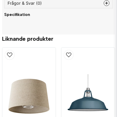
Frågor & Svar (0)
Specifikation
question
Fråga oss något om denna produkten...
Liknande produkter
name
Namn
email
Mejladress
Ja, ni får publicera min fråga