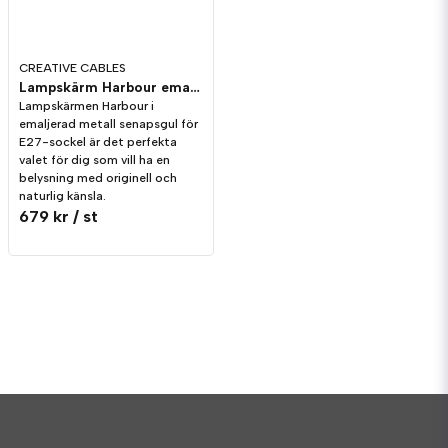
CREATIVE CABLES
Lampskärm Harbour emaljerad metall Senapsgul- 38cm
Lampskärmen Harbour i
emaljerad metall senapsgul för
E27-sockel är det perfekta
valet för dig som vill ha en
belysning med originell och
naturlig känsla.
679 kr
/ st