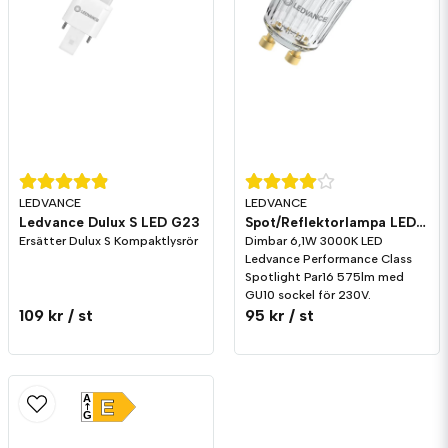
LEDVANCE
LEDVANCE
Ledvance Dulux S LED G23
Spot/Reflektorlampa LED 575lm GU10 3000K Dim
Ersätter Dulux S Kompaktlysrör
Dimbar 6,1W 3000K LED
Ledvance Performance Class
Spotlight Par16 575lm med
GU10 sockel för 230V.
109 kr
/ st
95 kr
/ st
A
E
G