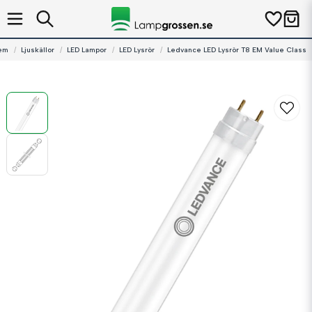
em
Ljuskällor
LED Lampor
LED Lysrör
Ledvance LED Lysrör T8 EM Value Class