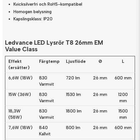
Kvicksilverfri och RoHS-kompatibel
Homogen belysning
Kapslingsklass: IP20
Ledvance LED Lysrör T8 26mm EM
Value Class
Effekt
Färgtemp
Ljusflöde
Ø
L
(ersätter)
6,6W (18W)
830
720 lm
26 mm
600 mm
Varmvit
15W (36W)
830
1530 lm
26 mm
1200
Varmvit
mm
18,3W
830
1800 lm
26 mm
1500
(58W)
Varmvit
mm
7,6W (18W)
840
800 lm
26 mm
600 mm
Kallvit