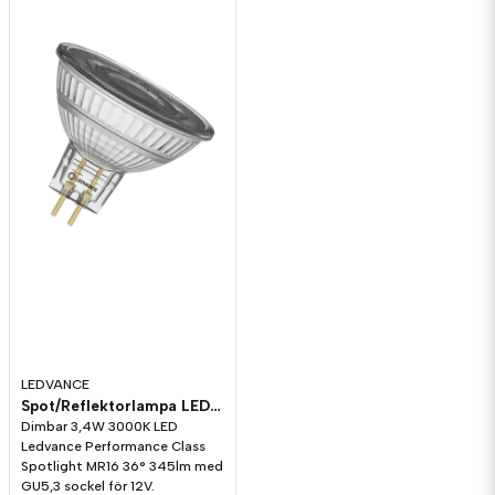
LEDVANCE
Spot/Reflektorlampa LED Ledvance 345lm GU5.3 3000K Dim
Dimbar 3,4W 3000K LED
Ledvance Performance Class
Spotlight MR16 36° 345lm med
GU5,3 sockel för 12V.