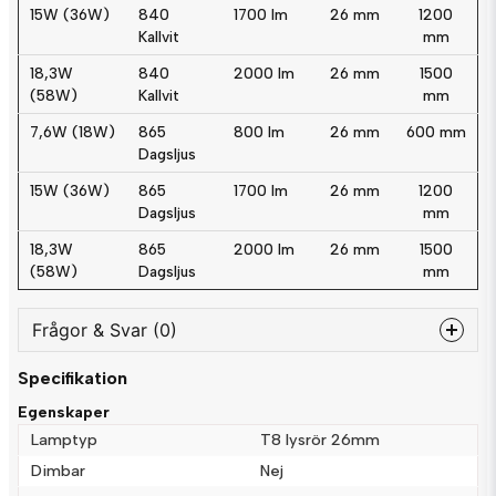
15W (36W)
840
1700 lm
26 mm
1200
Kallvit
mm
18,3W
840
2000 lm
26 mm
1500
(58W)
Kallvit
mm
7,6W (18W)
865
800 lm
26 mm
600 mm
Dagsljus
15W (36W)
865
1700 lm
26 mm
1200
Dagsljus
mm
18,3W
865
2000 lm
26 mm
1500
(58W)
Dagsljus
mm
Frågor & Svar (0)
Specifikation
question
Fråga oss något om denna produkten...
Egenskaper
Lamptyp
T8 lysrör 26mm
Dimbar
Nej