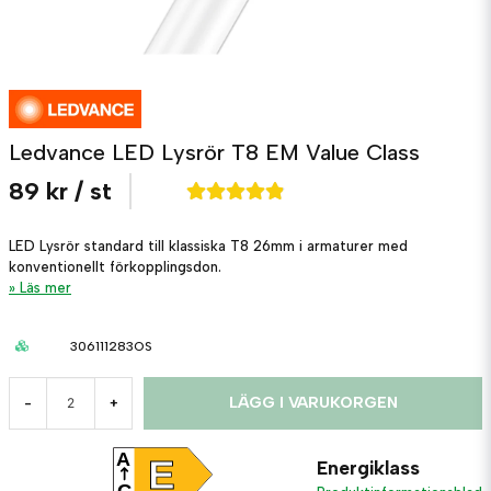
Ledvance LED Lysrör T8 EM Value Class
89 kr
/ st
LED Lysrör standard till klassiska T8 26mm i armaturer med
konventionellt förkopplingsdon.
Läs mer
306111283OS
LÄGG I VARUKORGEN
-
+
A
E
Energiklass
G