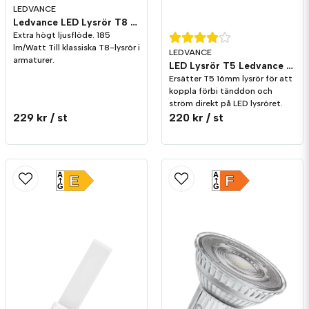
LEDVANCE
Ledvance LED Lysrör T8 EM PRO Ultra Output 150cm/840
Extra högt ljusflöde. 185
lm/Watt Till klassiska T8-lysrör i
LEDVANCE
armaturer.
LED Lysrör T5 Ledvance AC Mains
Ersätter T5 16mm lysrör för att
koppla förbi tänddon och
ström direkt på LED lysröret.
229 kr
/ st
220 kr
/ st
A
A
E
F
G
G