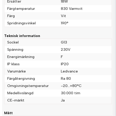
Ersätter
18W
name
Namn
Färgtemperatur
830 Varmvit
Färg
Vit
email
Spridningsvinkel
190°
Mejladress
Teknisk information
Sockel
G13
Ja, ni får publicera min fråga
Spänning
230V
Energimärkning
F
IP klass
IP20
Varumärke
Ledvance
Färgåtergivning
Ra 80
Omgivningstemperatur
-20…+80°C
Medellivslängd
30.000 tim
Skicka fråga
CE-märkt
Ja
Mått