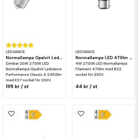
LEDVANCE
LEDVANCE
Normallampa Opalvit Ledvance Performance Classic A 2452lm E27 2700K Dim
Normallampa LED 470lm B22 2700K Ledvance
Dimbar 20W 2700K LED
4W 2700K LED Normallampa
Normallampa Opalvit Ledvance
Filament 470lm med B22
Performance Classic A 2452lm
sockel för 230V.
med E27 sockel för 230V.
195 kr
/ st
44 kr
/ st
A
A
E
E
G
G