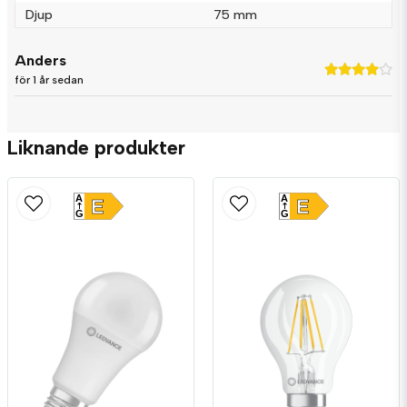
Djup
75 mm
Anders
för 1 år sedan
Liknande produkter
A
A
E
E
G
G