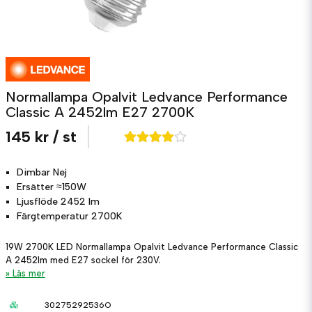
Normallampa Opalvit Ledvance Performance
Classic A 2452lm E27 2700K
145 kr
/ st
Dimbar
Nej
Ersätter
≈150W
Ljusflöde
2452 lm
Färgtemperatur
2700K
19W 2700K LED Normallampa Opalvit Ledvance Performance Classic
A 2452lm med E27 sockel för 230V.
Läs mer
30275292536O