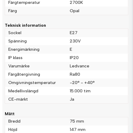
email
Färgtemperatur
2700K
Mejladress
Färg
Opal
Teknisk information
Ja, ni får publicera min fråga
Sockel
E27
Spänning
230V
Energimärkning
E
IP klass
IP20
Varumärke
Ledvance
Färgåtergivning
Ra80
Omgivningstemperatur
-20° - +40°
Skicka fråga
Medellivslängd
15.000 tim
CE-märkt
Ja
Mått
Bredd
75 mm
Höjd
147 mm