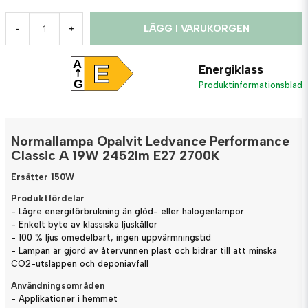
LÄGG I VARUKORGEN
-
+
A
E
Energiklass
G
Produktinformationsblad
Normallampa Opalvit Ledvance Performance
Classic A 19W 2452lm E27 2700K
Ersätter 150W
Produktfördelar
- Lägre energiförbrukning än glöd- eller halogenlampor
- Enkelt byte av klassiska ljuskällor
- 100 % ljus omedelbart, ingen uppvärmningstid
- Lampan är gjord av återvunnen plast och bidrar till att minska
CO2-utsläppen och deponiavfall
Användningsområden
- Applikationer i hemmet