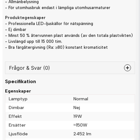
- Allmänbelysning
- För utomhusbruk endast i lämpliga utomhusarmaturer
Produktegenskaper
- Professionella LED-ljuskällor för nätspänning
- Ej dimbar
- Minst 50 % återvunnen plast används (av den totala plastvikten)
- Livslängd upp till 15 000 tim.
- Bra färgåtergivning (Ra: ≥80) konstant kromaticitet
Frågor & Svar (0)
Specifikation
question
Fråga oss något om denna produkten...
Egenskaper
Lamptyp
Normal
Dimbar
Nej
Effekt
19W
name
Namn
Ersätter
≈150W
Ljusflöde
2452 lm