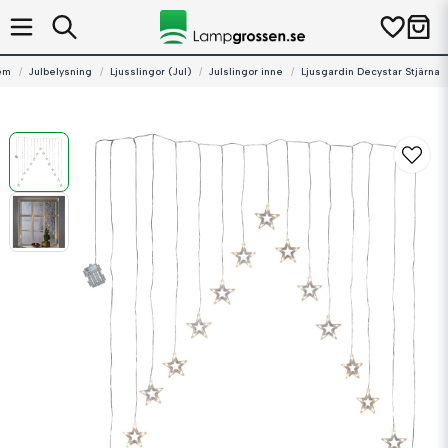
em
Julbelysning
Ljusslingor (Jul)
Julslingor inne
Ljusgardin Decystar Stjärna