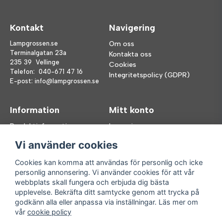
Kontakt
Navigering
Lampgrossen.se
Om oss
Terminalgatan 23a
Kontakta oss
235 39 Vellinge
Cookies
Telefon:
040-671 47 16
Integritetspolicy (GDPR)
E-post:
info@lampgrossen.se
Information
Mitt konto
Produktinformation
Logga in
Köpvillkor
Registrera dig
Vi använder cookies
FAQ
Glömt lösenord?
Våra varumärken
Cookies kan komma att användas för personlig och icke
personlig annonsering. Vi använder cookies för att vår
Följ oss
Handla enkelt
webbplats skall fungera och erbjuda dig bästa
upplevelse. Bekräfta ditt samtycke genom att trycka på
Facebook
godkänn alla eller anpassa via inställningar. Läs mer om
Instagram
vår
cookie policy