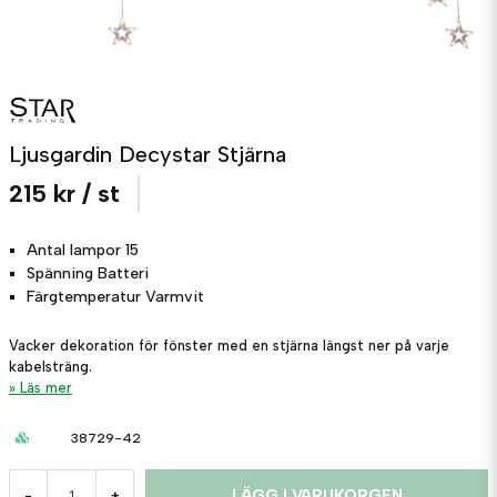
Ljusgardin Decystar Stjärna
215 kr
/ st
Antal lampor
15
Spänning
Batteri
Färgtemperatur
Varmvit
Vacker dekoration för fönster med en stjärna längst ner på varje
kabelsträng.
Läs mer
38729-42
LÄGG I VARUKORGEN
-
+