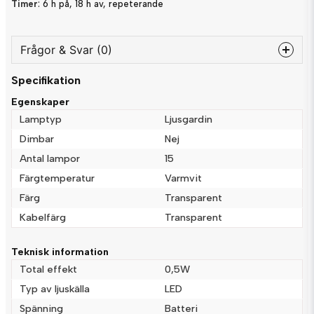
Timer
: 6 h på, 18 h av, repeterande
Frågor & Svar (0)
Specifikation
question
Fråga oss något om denna produkten...
Egenskaper
Lamptyp
Ljusgardin
Dimbar
Nej
Antal lampor
15
name
Namn
Färgtemperatur
Varmvit
Färg
Transparent
email
Kabelfärg
Transparent
Mejladress
Teknisk information
Total effekt
0,5W
Ja, ni får publicera min fråga
Typ av ljuskälla
LED
Spänning
Batteri