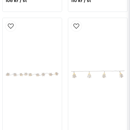
106 kr
/ st
110 kr
/ st