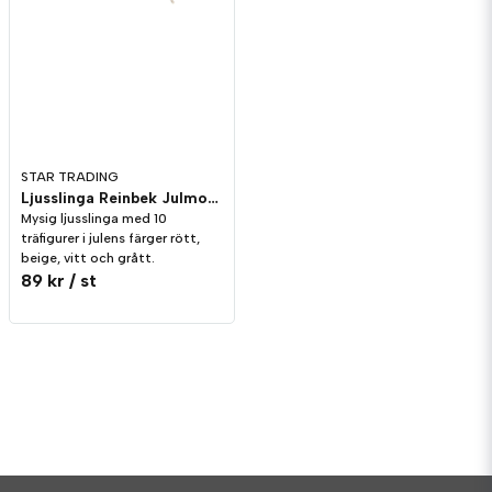
STAR TRADING
Ljusslinga Reinbek Julmotiv
Mysig ljusslinga med 10
träfigurer i julens färger rött,
beige, vitt och grått.
89 kr
/ st