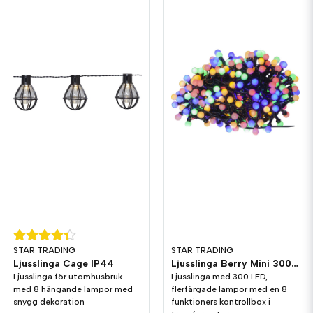
Ja, ni får publicera min fråga
Skicka fråga
Martina Wingbro frågade
för 2 månader sedan
Hur långt är det mellan lamporna o hur stora är de?
STAR TRADING
STAR TRADING
Mvh Martina
Ljusslinga Cage IP44
Ljusslinga Berry Mini 300st Multi
Ljusslinga för utomhusbruk
Ljusslinga med 300 LED,
Butiken svarade
med 8 hängande lampor med
flerfärgade lampor med en 8
Hej!
snygg dekoration
funktioners kontrollbox i
Det är 15cm mellan lamporna och bollarna är 2,5cm i