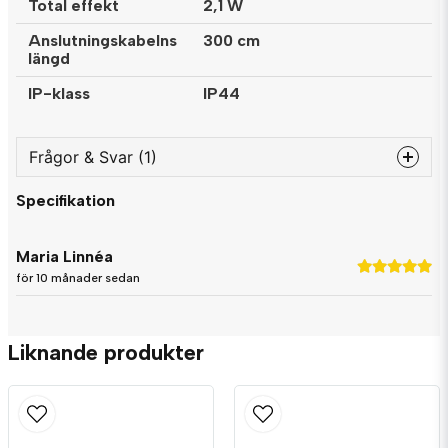
Total effekt
2,1 W
Anslutningskabelns
300 cm
längd
IP-klass
IP44
Frågor & Svar (1)
Specifikation
question
Fråga oss något om denna produkten...
Maria Linnéa
för 10 månader sedan
name
Namn
Liknande produkter
email
Mejladress