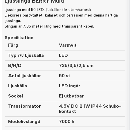
Ljusslinga BERRY Multi
Ljusslinga med 50 LED-ljuskällor för utomhusbruk.
Dekorera partytältet, kalaset och terrassen med denna häftiga
ljusslinga.
Slingan är 7,35 meter lång med transparant kabel.
Specifikation
Färg
Varmvit
Typ Av Ljuskälla
LED
B/H/D
735/3,5/2,5 cm
Antal ljuskällor
50 st
Ljuskälla
LED ingår
Sockel
Ej utbytbar
Transformator
4,5V DC 2,1W IP44 Schuko-
kontakt
Medelivslängd
7000 h