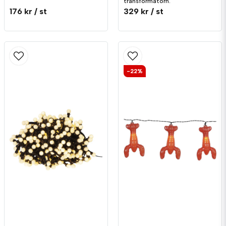
transformatorn.
diameter.
176 kr
/ st
329 kr
/ st
-22%