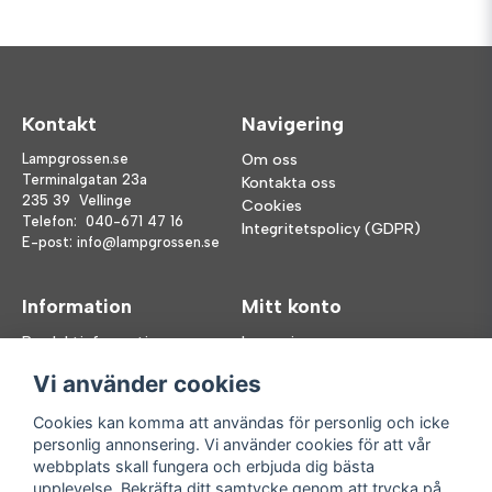
Kontakt
Navigering
Lampgrossen.se
Om oss
Terminalgatan 23a
Kontakta oss
235 39 Vellinge
Cookies
Telefon:
040-671 47 16
Integritetspolicy (GDPR)
E-post:
info@lampgrossen.se
Information
Mitt konto
Produktinformation
Logga in
Köpvillkor
Registrera dig
Vi använder cookies
FAQ
Glömt lösenord?
Våra varumärken
Cookies kan komma att användas för personlig och icke
personlig annonsering. Vi använder cookies för att vår
Följ oss
Handla enkelt
webbplats skall fungera och erbjuda dig bästa
upplevelse. Bekräfta ditt samtycke genom att trycka på
Facebook