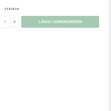
ST47674
LÄGG I VARUKORGEN
+