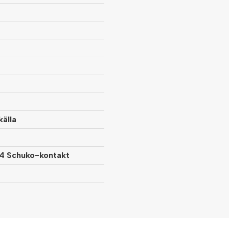
källa
Peter frågade
för 1 år sedan
Kan man förlänga denna? Om ja,
Butiken svarade
4 Schuko-kontakt
Hej
Nej. Den går inte att förlänga.