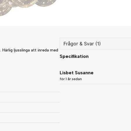
Frågor & Svar (1)
 Härlig ljusslinga att inreda med
Specifikation
question
Fråga oss något om denna
Lisbet Susanne
för 1 år sedan
name
Namn
Ja, ni får publicera min fråg