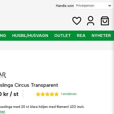
Handla som
ING
HUSBIL/HUSVAGN
OUTLET
REA
NYHETER
slinga Circus Transparent
 kr
/ st
1 omdömen
jusslinga med 20 st klara höljen med filament LED inuti.
 mer