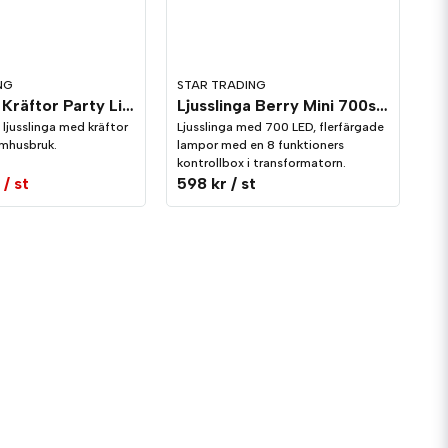
NG
STAR TRADING
Ljusslinga Kräftor Party Light
Ljusslinga Berry Mini 700st Vit
 ljusslinga med kräftor
Ljusslinga med 700 LED, flerfärgade
mhusbruk.
lampor med en 8 funktioners
kontrollbox i transformatorn.
/ st
598 kr
/ st