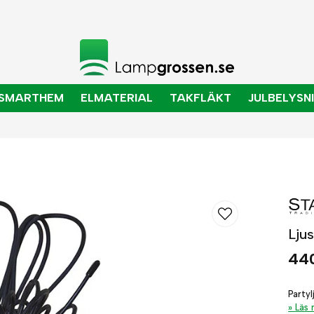
SMARTHEM
ELMATERIAL
TAKFLÄKT
JULBELYSN
Ljus
440
Partyl
Läs