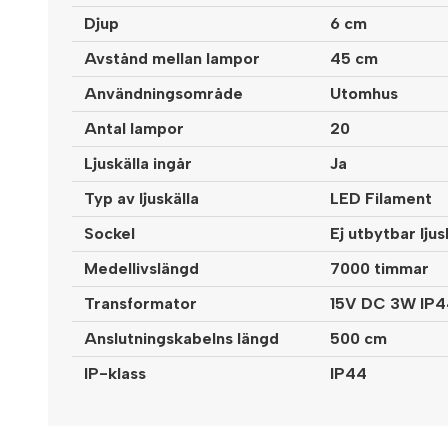
Djup
6 cm
Avstånd mellan lampor
45 cm
Användningsområde
Utomhus
Antal lampor
20
Ljuskälla ingår
Ja
Typ av ljuskälla
LED Filament
Sockel
Ej utbytbar ljus
Medellivslängd
7000 timmar
Transformator
15V DC 3W IP4
Anslutningskabelns längd
500 cm
IP-klass
IP44