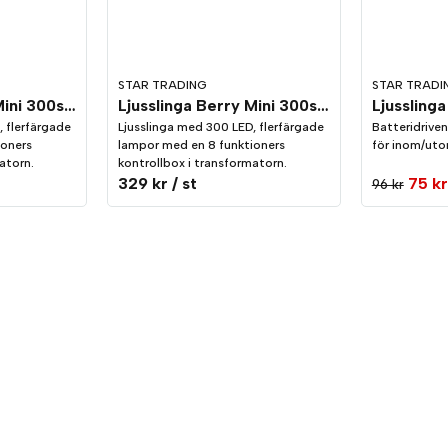
STAR TRADING
STAR TRADI
Ljusslinga Berry Mini 300st Multi
Ljusslinga Berry Mini 300st Vit
 flerfärgade
Ljusslinga med 300 LED, flerfärgade
Batteridriven
ioners
lampor med en 8 funktioners
för inom/uto
atorn.
kontrollbox i transformatorn.
329 kr
/ st
75 kr
96 kr