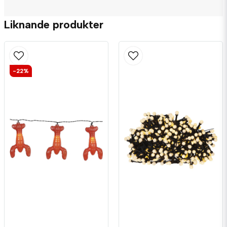
Liknande produkter
name
Namn
-22%
email
Mejladress
Ja, ni får publicera min fråga
Skicka fråga