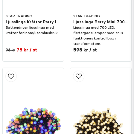
STAR TRADING
STAR TRADING
Ljusslinga Kräftor Party Light
Ljusslinga Berry Mini 700st Vit
Batteridriven ljusslinga med
Ljusslinga med 700 LED,
kräftor för inom/utomhusbruk.
flerfärgade lampor med en 8
funktioners kontrollbox i
transformatorn.
75 kr
/ st
598 kr
/ st
96 kr