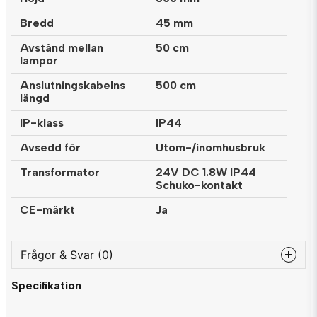
Bredd
45 mm
Avstånd mellan
50 cm
lampor
Anslutningskabelns
500 cm
längd
IP-klass
IP44
Avsedd för
Utom-/inomhusbruk
Transformator
24V DC 1.8W IP44
Schuko-kontakt
CE-märkt
Ja
Frågor & Svar (0)
Specifikation
question
Fråga oss något om denna produkten...