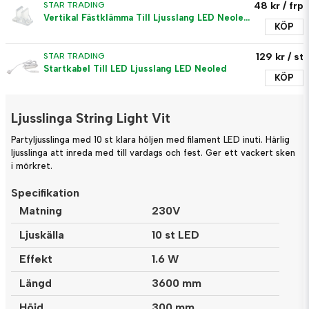
48 kr
/ frp
STAR TRADING
Vertikal Fästklämma Till Ljusslang LED Neoled 10-Pack
KÖP
129 kr
/ st
STAR TRADING
Startkabel Till LED Ljusslang LED Neoled
KÖP
Ljusslinga String Light Vit
Partyljusslinga med 10 st klara höljen med filament LED inuti. Härlig
ljusslinga att inreda med till vardags och fest. Ger ett vackert sken
i mörkret.
Specifikation
Matning
230V
Ljuskälla
10 st LED
Effekt
1.6 W
Längd
3600 mm
Höjd
300 mm