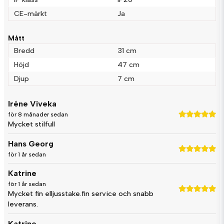
CE-märkt
Ja
Mått
Bredd
31 cm
Höjd
47 cm
Djup
7 cm
Iréne Viveka
för 8 månader sedan
Mycket stilfull
Hans Georg
för 1 år sedan
Katrine
för 1 år sedan
Mycket fin elljusstake.fin service och snabb
leverans.
Katrine