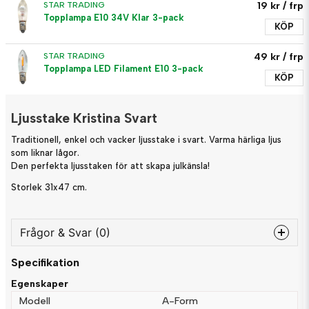
19 kr
/ frp
STAR TRADING
Topplampa E10 34V Klar 3-pack
KÖP
49 kr
/ frp
STAR TRADING
Topplampa LED Filament E10 3-pack
KÖP
Ljusstake Kristina Svart
Traditionell, enkel och vacker ljusstake i svart. Varma härliga ljus
som liknar lågor.
Den perfekta ljusstaken för att skapa julkänsla!
Storlek 31x47 cm.
Frågor & Svar (0)
Specifikation
question
Fråga oss något om denna produkten...
Egenskaper
Modell
A-Form