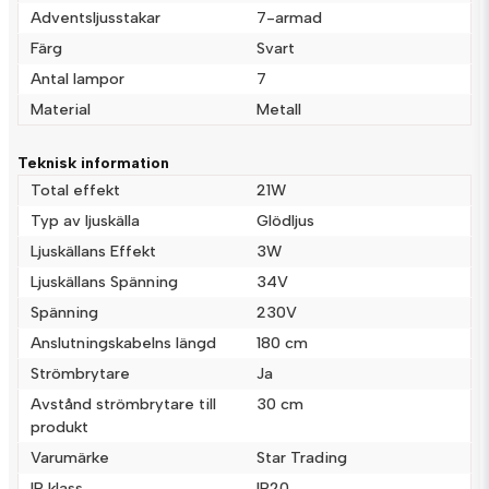
Adventsljusstakar
7-armad
Färg
Svart
name
Namn
Antal lampor
7
Material
Metall
email
Mejladress
Teknisk information
Total effekt
21W
Typ av ljuskälla
Glödljus
Ja, ni får publicera min fråga
Ljuskällans Effekt
3W
Ljuskällans Spänning
34V
Spänning
230V
Anslutningskabelns längd
180 cm
Strömbrytare
Ja
Avstånd strömbrytare till
30 cm
produkt
Skicka fråga
Varumärke
Star Trading
IP klass
IP20