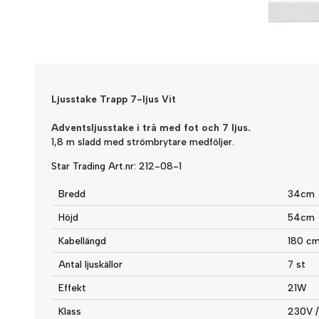
Ljusstake Trapp 7-ljus Vit
Adventsljusstake i trä med fot och 7 ljus.
1,8 m sladd med strömbrytare medföljer.
Star Trading Art.nr: 212-08-1
Bredd
34cm
Höjd
54cm
Kabellängd
180 c
Antal ljuskällor
7 st
Effekt
21W
Klass
230V /