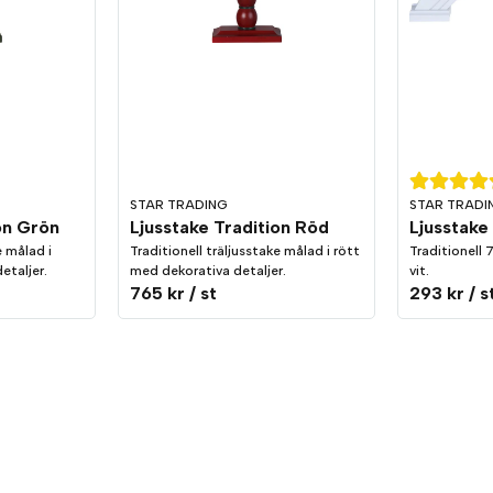
STAR TRADING
STAR TRADI
on Grön
Ljusstake Tradition Röd
Ljusstake 
e målad i
Traditionell träljusstake målad i rött
Traditionell 
etaljer.
med dekorativa detaljer.
vit.
765 kr
/ st
293 kr
/ s