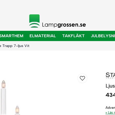
SMARTHEM
ELMATERIAL
TAKFLÄKT
JULBELYSN
e Trapp 7-ljus Vit
Ljus
434
Advent
Läs