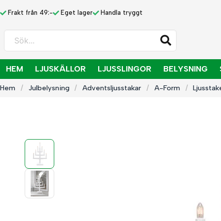
Frakt från 49:-
Eget lager
Handla tryggt
Sök...
HEM
LJUSKÄLLOR
LJUSSLINGOR
BELYSNING
Hem
Julbelysning
Adventsljusstakar
A-Form
Ljusstak