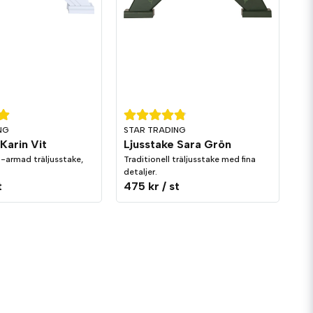
NG
STAR TRADING
Karin Vit
Ljusstake Sara Grön
7-armad träljusstake,
Traditionell träljusstake med fina
detaljer.
t
475 kr
/ st