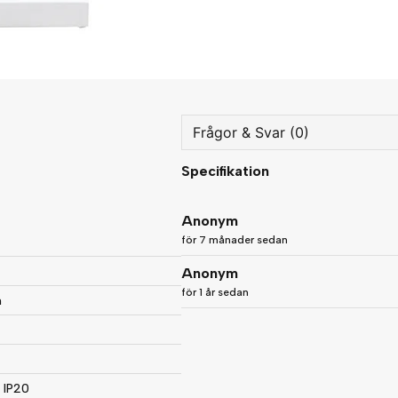
Frågor & Svar (0)
Specifikation
question
Fråga oss något om denna
Anonym
för 7 månader sedan
Anonym
name
Namn
för 1 år sedan
m
Ja, ni får publicera min fråg
 IP20