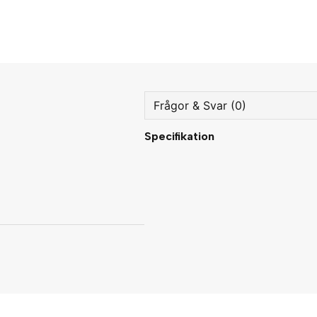
Frågor & Svar (0)
Specifikation
question
Fråga oss något om denna
name
Namn
Ja, ni får publicera min fråg