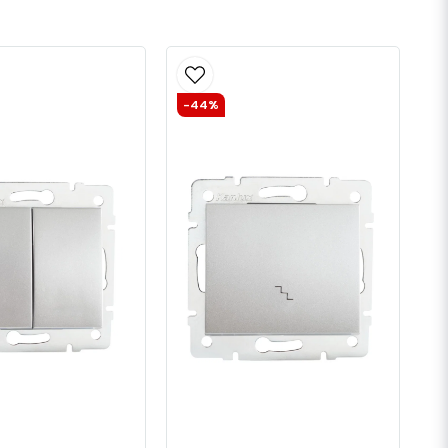
-44%
Skicka fråga