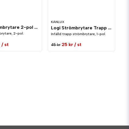
KANLUX
Logi Strömbrytare 2-pol Silver
Logi Strömbrytare Trapp 1-pol Silver
brytare, 2-pol.
Infälld trapp strömbrytare, 1-pol.
r
/ st
25 kr
/ st
45 kr