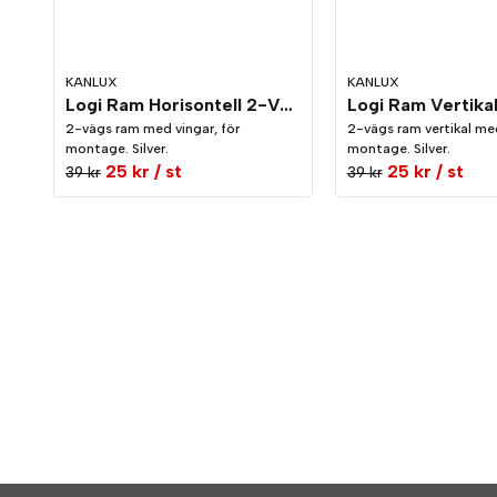
KANLUX
KANLUX
Logi Ram Horisontell 2-Vägs Silver
2-vägs ram med vingar, för
2-vägs ram vertikal med
montage. Silver.
montage. Silver.
25 kr
/ st
25 kr
/ st
39 kr
39 kr