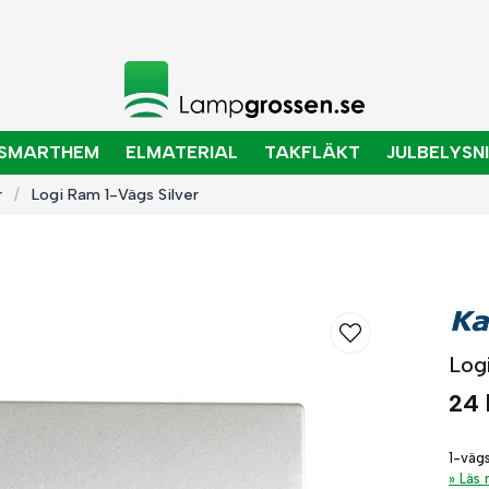
SMARTHEM
ELMATERIAL
TAKFLÄKT
JULBELYSN
r
Logi Ram 1-Vägs Silver
Log
24 
1-väg
Läs