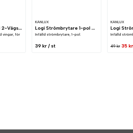
KANLUX
KANLUX
Logi Strömbrytare 1-pol Silver
Logi Ram Vertikal 2-Vägs Silver
Infälld strömbrytare, 1-pol.
Infälld ström
 vingar, för
39 kr
/ st
35 k
49 kr