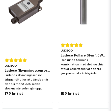
LUDECO
Ludeco Pollare Sten 1,0W 90lm IP44
Den runda formen i
kombination med det rostfria
LUDECO
stålet säkerställer att detta
Ludeco Skymningssensor IP44
ljus passar alla trädgårdar.
Ludecos skymningssensor
triggar ditt ljus att tändas när
det blir mörkt och sedan
slockna när solen går upp.
179 kr
/ st
159 kr
/ st