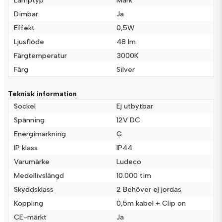
Lamptyp
Mark
Dimbar
Ja
Effekt
0,5W
name
Namn
Ljusflöde
48 lm
Färgtemperatur
3000K
email
Färg
Silver
Mejladress
Teknisk information
Sockel
Ej utbytbar
Ja, ni får publicera min fråga
Spänning
12V DC
Energimärkning
G
IP klass
IP44
Varumärke
Ludeco
Medellivslängd
10.000 tim
Skyddsklass
2 Behöver ej jordas
Koppling
0,5m kabel + Clip on
Skicka fråga
CE-märkt
Ja