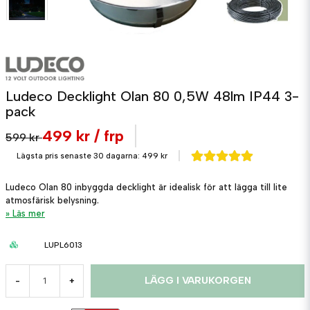
Ludeco Decklight Olan 80 0,5W 48lm IP44 3-
pack
499 kr
/ frp
599 kr
Lägsta pris senaste 30 dagarna:
499 kr
Ludeco Olan 80 inbyggda decklight är idealisk för att lägga till lite
atmosfärisk belysning.
Läs mer
LUPL6013
LÄGG I VARUKORGEN
-
+