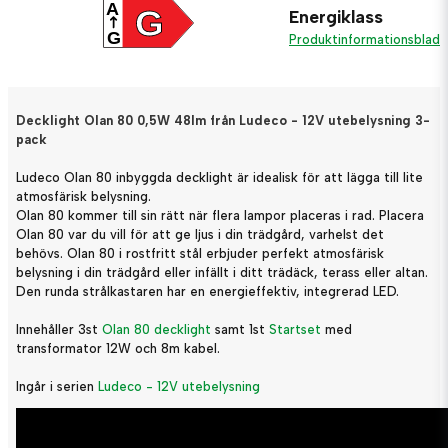
A
G
Energiklass
G
Produktinformationsblad
Decklight Olan 80 0,5W 48lm från Ludeco - 12V utebelysning 3-
pack
Ludeco Olan 80 inbyggda decklight är idealisk för att lägga till lite
atmosfärisk belysning.
Olan 80 kommer till sin rätt när flera lampor placeras i rad. Placera
Olan 80 var du vill för att ge ljus i din trädgård, varhelst det
behövs. Olan 80 i rostfritt stål erbjuder perfekt atmosfärisk
belysning i din trädgård eller infällt i ditt trädäck, terass eller altan.
Den runda strålkastaren har en energieffektiv, integrerad LED.
Innehåller 3st
Olan 80 decklight
samt 1st
Startset
med
transformator 12W och 8m kabel.
Ingår i serien
Ludeco - 12V utebelysning