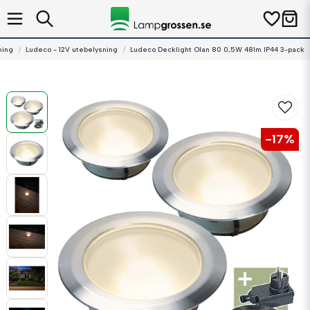
ning
Ludeco - 12V utebelysning
Ludeco Decklight Olan 80 0,5W 48lm IP44 3-pack
-
17
%