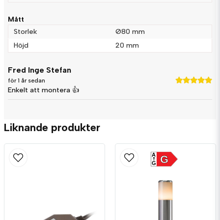
Mått
Storlek
Ø80 mm
Höjd
20 mm
Fred Inge Stefan
för 1 år sedan
Enkelt att montera 👍
Liknande produkter
A
G
G