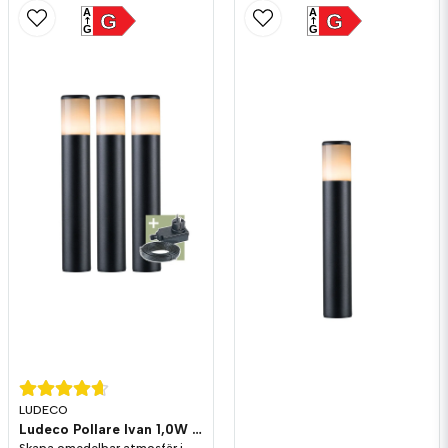
A
A
G
G
G
G
LUDECO
Ludeco Pollare Ivan 1,0W 90lm IP44 3-pack