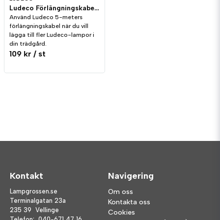
Ludeco Förlängningskabel 5m IP44
Använd Ludeco 5-meters
förlängningskabel när du vill
lägga till fler Ludeco-lampor i
din trädgård.
109 kr
/ st
Kontakt
Navigering
Lampgrossen.se
Om oss
Terminalgatan 23a
Kontakta oss
235 39 Vellinge
Cookies
Telefon:
040-671 47 16