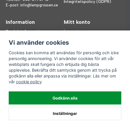
Integritetspolicy (GDPR)
E-post:
info@lampgrossen.se
Information
Mitt konto
Produktinformation
Logga in
Köpvillkor
Registrera dig
Vi använder cookies
FAQ
Glömt lösenord?
Våra varumärken
Cookies kan komma att användas för personlig och icke
personlig annonsering. Vi använder cookies för att vår
Följ oss
Handla enkelt
webbplats skall fungera och erbjuda dig bästa
upplevelse. Bekräfta ditt samtycke genom att trycka på
Facebook
godkänn alla eller anpassa via inställningar. Läs mer om
Instagram
vår
cookie policy
Enkla leveranser
Godkänn alla
Inställningar
Powered by Nyehandel AB