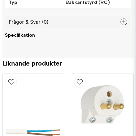
Typ
Bakkantstyrd (RC)
Frågor & Svar (0)
Specifikation
question
Fråga oss något om denna produkten...
Liknande produkter
name
Namn
email
Mejladress
Ja, ni får publicera min fråga