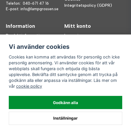
Telefon:
040-671 47 16
Integritetspolicy (GDPR)
E-post:
info@lampgrossen.se
Information
Mitt konto
Produktinformation
Logga in
Köpvillkor
Registrera dig
Vi använder cookies
FAQ
Glömt lösenord?
Våra varumärken
Cookies kan komma att användas för personlig och icke
personlig annonsering. Vi använder cookies för att vår
Följ oss
Handla enkelt
webbplats skall fungera och erbjuda dig bästa
upplevelse. Bekräfta ditt samtycke genom att trycka på
Facebook
godkänn alla eller anpassa via inställningar. Läs mer om
Instagram
vår
cookie policy
Enkla leveranser
Godkänn alla
Inställningar
Powered by Nyehandel AB