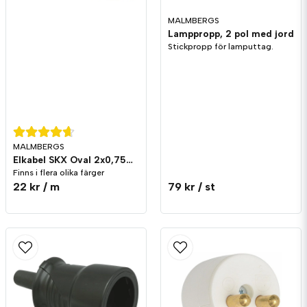
MALMBERGS
Lamppropp, 2 pol med jord
Stickpropp för lamputtag.
Skicka fråga
MALMBERGS
Elkabel SKX Oval 2x0,75mm²
Finns i flera olika färger
22 kr
/ m
79 kr
/ st