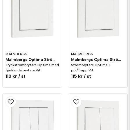
email
Mejladress
Ja, ni får publicera min fråga
MALMBERGS
MALMBERGS
Malmbergs Optima Strömbrytare Tryck Vit
Malmbergs Optima Strömbrytare 1-pol/Trapp Vit
Tryckströmbrytare Optima med
Strömbrytare Optima 1-
fjädrande brytare Vit
pol/Trapp Vit
110 kr
/ st
115 kr
/ st
Skicka fråga