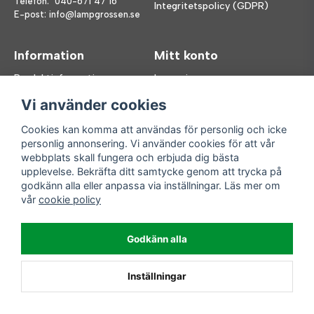
Telefon:
040-671 47 16
Integritetspolicy (GDPR)
E-post:
info@lampgrossen.se
Information
Mitt konto
Produktinformation
Logga in
Köpvillkor
Registrera dig
Vi använder cookies
FAQ
Glömt lösenord?
Våra varumärken
Cookies kan komma att användas för personlig och icke
personlig annonsering. Vi använder cookies för att vår
Följ oss
Handla enkelt
webbplats skall fungera och erbjuda dig bästa
upplevelse. Bekräfta ditt samtycke genom att trycka på
Facebook
godkänn alla eller anpassa via inställningar. Läs mer om
Instagram
vår
cookie policy
Enkla leveranser
Godkänn alla
Inställningar
Powered by Nyehandel AB