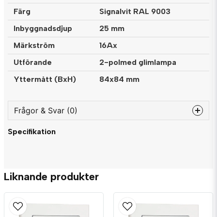
Färg
Signalvit RAL 9003
Inbyggnadsdjup
25 mm
Märkström
16Ax
Utförande
2-polmed glimlampa
Yttermått (BxH)
84x84 mm
Frågor & Svar (0)
Specifikation
question
Fråga oss något om denna produkten...
Liknande produkter
name
Namn