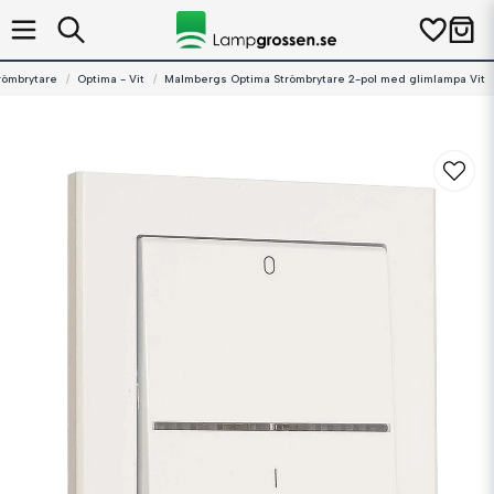
römbrytare
Optima - Vit
Malmbergs Optima Strömbrytare 2-pol med glimlampa Vit