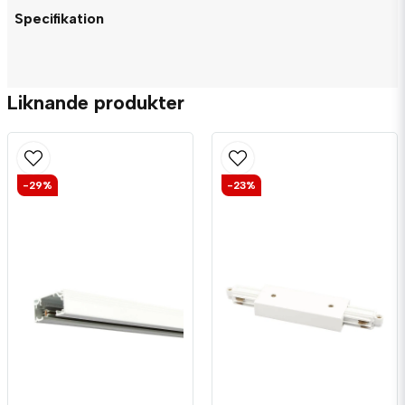
Specifikation
question
Fråga oss något om denna produkten...
Liknande produkter
name
Namn
-29%
-23%
email
Mejladress
Ja, ni får publicera min fråga