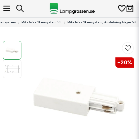
kensystem
Mita 1-fas Skensystem Vit
Mita 1-fas Skensystem, Anslutning höger Vit
-
20
%