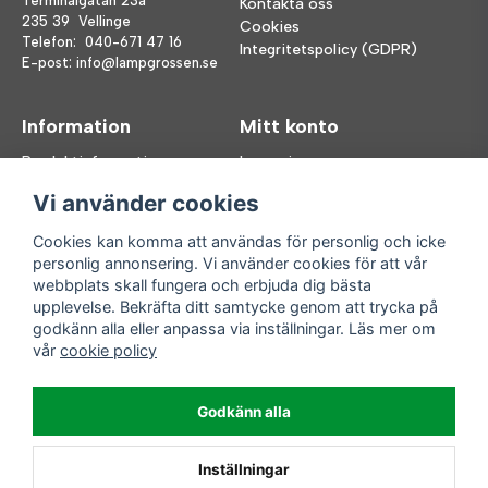
Terminalgatan 23a
Kontakta oss
235 39 Vellinge
Cookies
Telefon:
040-671 47 16
Integritetspolicy (GDPR)
E-post:
info@lampgrossen.se
Information
Mitt konto
Produktinformation
Logga in
Köpvillkor
Registrera dig
Vi använder cookies
FAQ
Glömt lösenord?
Våra varumärken
Cookies kan komma att användas för personlig och icke
personlig annonsering. Vi använder cookies för att vår
Följ oss
Handla enkelt
webbplats skall fungera och erbjuda dig bästa
upplevelse. Bekräfta ditt samtycke genom att trycka på
Facebook
godkänn alla eller anpassa via inställningar. Läs mer om
Instagram
vår
cookie policy
Enkla leveranser
Godkänn alla
Inställningar