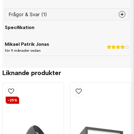
Frågor & Svar (1)
Specifikation
question
Fråga oss något om denna produkten...
Mikael Patrik Jonas
för 9 månader sedan
name
Namn
Liknande produkter
email
Mejladress
-25%
Ja, ni får publicera min fråga