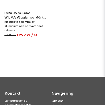
FARO BARCELONA
WILMA Vägglampa Mörkgrå
Klassisk vägglampa av
aluminium och polykarbonat
diffusor.
1 299 kr
/ st
1 775 kr
Kontakt
Navigering
Lampgrossen.se
Om oss