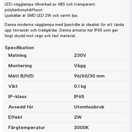
LED-vägglampa tillverkad av ABS och transparent
polykarbonatdiffusor.
Ljuskällan är SMD LED 2W och varmt ljus.
Denna moderna vägglampa med ljusstråle är idealisk för att tända
upp terrasser och trädgårdar. Denna armatur har IP65 som ger
högt skydd mot regn och fast material.
Specifikation
Matning
230V
Montering
Vägg
Mått B/H/D
96/60/30 mm
Vikt
0.1 kg
IP-klass
IP65
Avsedd för
Utomhusbruk
Effekt
2W
Färgtemperatur
3000K