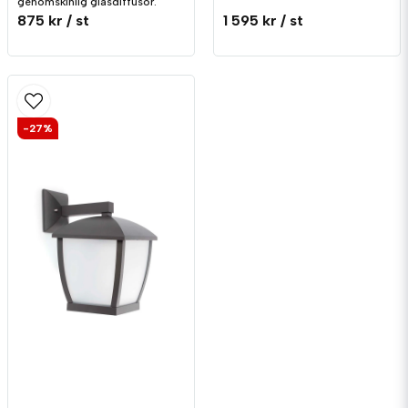
genomskinlig glasdiffusor.
875 kr
/ st
1 595 kr
/ st
-27%