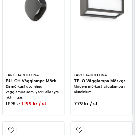
Skicka fråga
Alexander Blank frågade
för 9 månader sedan
Va e det för tal på värmen ? Jag vill ha 2700
FARO BARCELONA
FARO BARCELONA
BU-OH Vägglampa Mörkgrå IP65
TEJO Vägglampa Mörkgrå IP54
Butiken svarade
En mörkgrå utomhus
Modern mörkgrå vägglampa i
Hej!
vägglampa som lyser i alla fyra
aluminium
Ljuset i denna har en färgtemperatur på 3000K.
riktningar.
1 199 kr
/ st
779 kr
/ st
1 595 kr