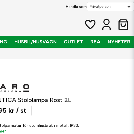
Handla som
ING
HUSBIL/HUSVAGN
OUTLET
REA
NYHETER
TICA Stolplampa Rost 2L
95 kr
/ st
stolparmatur för utomhusbruk i metall, IP33.
 mer