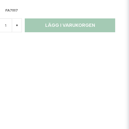
FA71117
LÄGG I VARUKORGEN
+