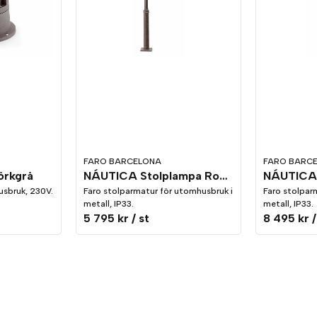
FARO BARCELONA
FARO BARC
örkgrå
NÁUTICA Stolplampa Rost 1L
usbruk, 230V.
Faro stolparmatur för utomhusbruk i
Faro stolpar
metall, IP33.
metall, IP33.
5 795 kr
/ st
8 495 kr
/