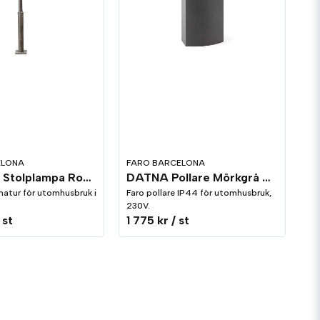
ELONA
FARO BARCELONA
NÁUTICA Stolplampa Rost 3L
DATNA Pollare Mörkgrå 600mm
matur för utomhusbruk i
Faro pollare IP44 för utomhusbruk,
230V.
 st
1 775 kr
/ st