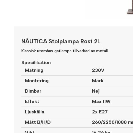
NÁUTICA Stolplampa Rost 2L
Klassisk utomhus gatlampa tillverkad av metall.
Specifikation
Matning
230V
Montering
Mark
Dimbar
Nej
Effekt
Max 11W
Ljuskälla
2x E27
Mått B/H/D
260/2250/1080 
Vikt
16,26 kg