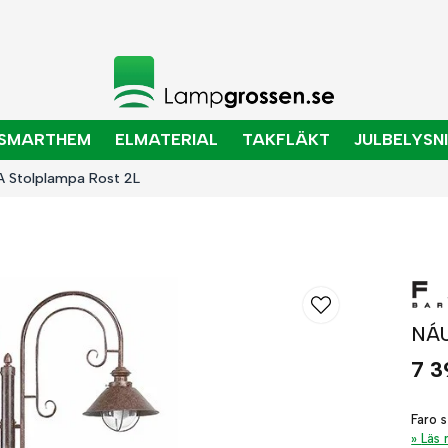
SMARTHEM
ELMATERIAL
TAKFLÄKT
JULBELYSN
 Stolplampa Rost 2L
NÁU
7 3
Faro 
Läs