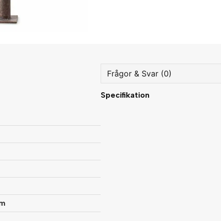
Frågor & Svar (0)
Specifikation
question
Fråga oss något om denna
name
Namn
Ja, ni får publicera min fråg
mm