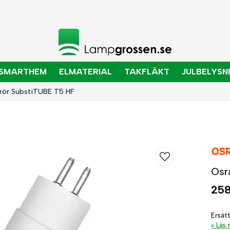
SMARTHEM
ELMATERIAL
TAKFLÄKT
JULBELYSN
rör SubstiTUBE T5 HF
Osr
258
Ersät
Läs