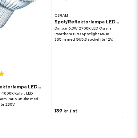
OSRAM
Spot/Reflektorlampa LED 355lm GU5,3 2700K Dim
Dimbar 6,3W 2700K LED Osram
Parathom PRO Spotlight MR16
355lm med GU5,3 sockel för 12V.
Spot/Reflektorlampa LED 350lm GU10 4000K Dim
4000K Kallvit LED
hom Par16 350lm med
för 230V.
139 kr
/ st