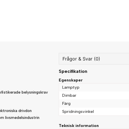
Frågor & Svar (0)
Specifikation
question
Fråga oss något om denna
Egenskaper
Lamptyp
sofistikerade belysningskrav
Dimbar
Färg
name
Namn
ektroniska drivdon
Spridningsvinkel
nom livsmedelsindustrin
Teknisk information