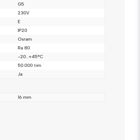
G5
a
230V
E
IP20
Osram
Ra 80
-20…+45°C
Skicka fråga
50.000 tim
Ja
16 mm