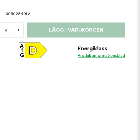
30502840LV
LÄGG I VARUKORGEN
+
A
D
Energiklass
G
Produktinformationsblad