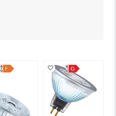
A
A
F
G
G
G