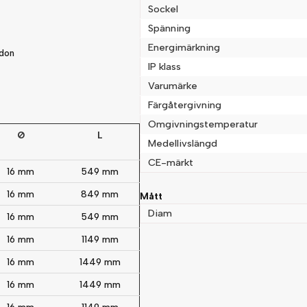
Sockel
Ja, ni får publicera min fråg
Spänning
Energimärkning
vdon
IP klass
Varumärke
Färgåtergivning
Omgivningstemperatur
Ø
L
Medellivslängd
CE-märkt
16 mm
549 mm
16 mm
849 mm
Mått
Diam
16 mm
549 mm
16 mm
1149 mm
16 mm
1449 mm
16 mm
1449 mm