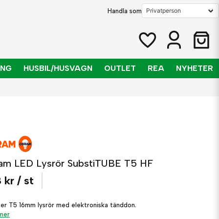
Handla som
ING
HUSBIL/HUSVAGN
OUTLET
REA
NYHETER
am LED Lysrör SubstiTUBE T5 HF
 kr
/ st
ter T5 16mm lysrör med elektroniska tänddon.
 mer