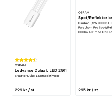
OSRAM
Dimbar 11,5W 3000K L
Parathom Pro Spot/Refl
800lm 40º med G53 soc
OSRAM
Ledvance Dulux L LED 2G11
Ersätter Dulux L Kompaktlysrör
299 kr
/ st
295 kr
/ st