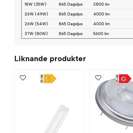
18W (35W)
865 Dagsljus
2800 lm
26W (49W)
865 Dagsljus
4000 lm
26W (54W)
865 Dagsljus
4000 lm
37W (80W)
865 Dagsljus
5600 lm
Liknande produkter
A
A
E
G
G
G