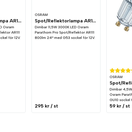
OSRAM
Spot/Reflektorlampa AR111 LED 800lm G53 3000K Dim
Spot/Reflektorlampa AR111 LED 800lm G53 3000K Dim
ED Osram
Dimbar 11,5W 3000K LED Osram
ektor AR111
Parathom Pro Spot/Reflektor AR111
kel för 12V.
800lm 24º med G53 sockel för 12V.
OSRAM
Dimbar 4,5W 
Osram Parat
GU10 sockel 
295 kr
/ st
59 kr
/ st