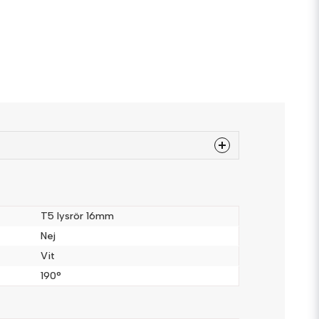
 produkten...
T5 lysrör 16mm
Nej
Vit
email
Mejladress
190°