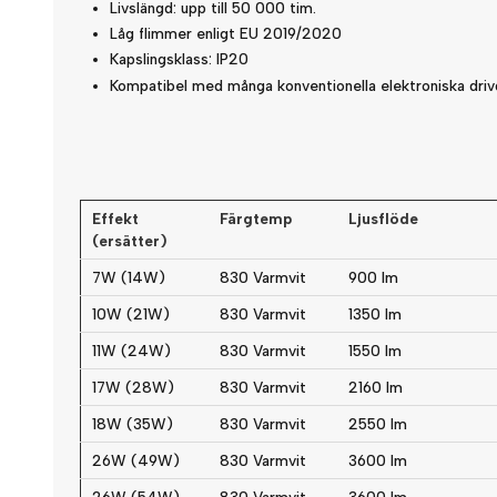
Livslängd: upp till 50 000 tim.
Låg flimmer enligt EU 2019/2020
Kapslingsklass: IP20
Kompatibel med många konventionella elektroniska dri
Effekt
Färgtemp
Ljusflöde
(ersätter)
7W (14W)
830 Varmvit
900 lm
10W (21W)
830 Varmvit
1350 lm
11W (24W)
830 Varmvit
1550 lm
17W (28W)
830 Varmvit
2160 lm
18W (35W)
830 Varmvit
2550 lm
26W (49W)
830 Varmvit
3600 lm