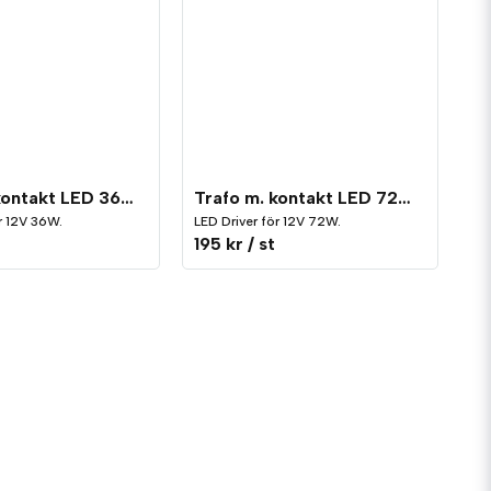
Trafo m. kontakt LED 36W 12V
Trafo m. kontakt LED 72W 12V
r 12V 36W.
LED Driver för 12V 72W.
195 kr
/ st