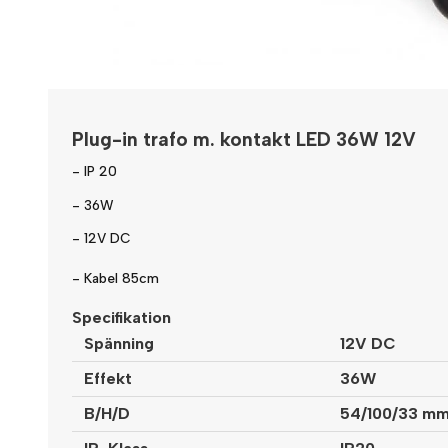
Plug-in trafo m. kontakt LED 36W 12V
- IP 20
- 36W
- 12V DC
- Kabel 85cm
Specifikation
Spänning
12V DC
Effekt
36W
B/H/D
54/100/33 m