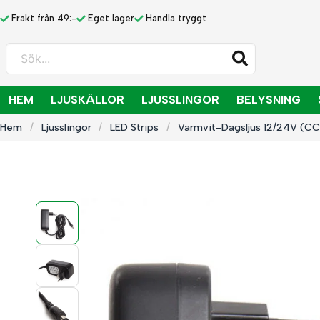
Frakt från 49:-
Eget lager
Handla tryggt
Sök...
HEM
LJUSKÄLLOR
LJUSSLINGOR
BELYSNING
Hem
Ljusslingor
LED Strips
Varmvit-Dagsljus 12/24V (C