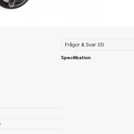
Frågor & Svar (0)
Specifikation
question
Fråga oss något om denna
name
Namn
Ja, ni får publicera min fråg
m