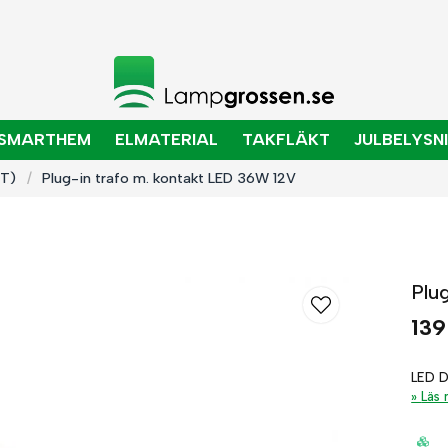
SMARTHEM
ELMATERIAL
TAKFLÄKT
JULBELYSN
CT)
Plug-in trafo m. kontakt LED 36W 12V
Plu
139
LED D
Läs