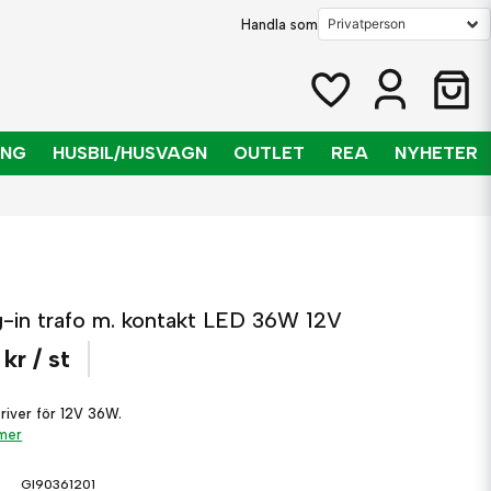
Handla som
ING
HUSBIL/HUSVAGN
OUTLET
REA
NYHETER
g-in trafo m. kontakt LED 36W 12V
 kr
/ st
river för 12V 36W.
 mer
GI90361201