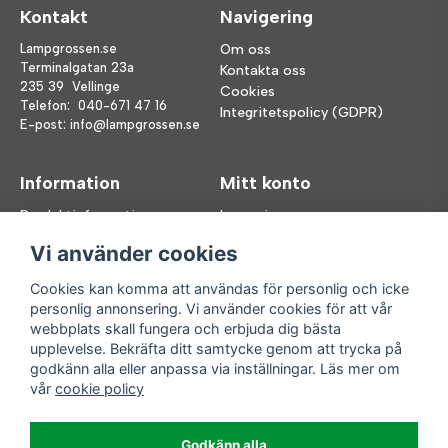
Kontakt
Navigering
Lampgrossen.se
Om oss
Terminalgatan 23a
Kontakta oss
235 39 Vellinge
Cookies
Telefon:
040-671 47 16
Integritetspolicy (GDPR)
E-post:
info@lampgrossen.se
Information
Mitt konto
Produktinformation
Logga in
Köpvillkor
Registrera dig
Vi använder cookies
FAQ
Glömt lösenord?
Våra varumärken
Cookies kan komma att användas för personlig och icke
personlig annonsering. Vi använder cookies för att vår
Följ oss
Handla enkelt
webbplats skall fungera och erbjuda dig bästa
upplevelse. Bekräfta ditt samtycke genom att trycka på
Facebook
godkänn alla eller anpassa via inställningar. Läs mer om
Instagram
vår
cookie policy
Enkla leveranser
Godkänn alla