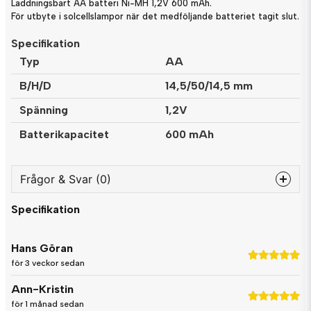
Laddningsbart AA batteri Ni-MH 1,2V 600 mAh.
För utbyte i solcellslampor när det medföljande batteriet tagit slut.
Specifikation
Typ
AA
B/H/D
14,5/50/14,5 mm
Spänning
1,2V
Batterikapacitet
600 mAh
Frågor & Svar (0)
Specifikation
question
Fråga oss något om denna produkten...
Hans Göran
för 3 veckor sedan
Ann-Kristin
name
Namn
för 1 månad sedan