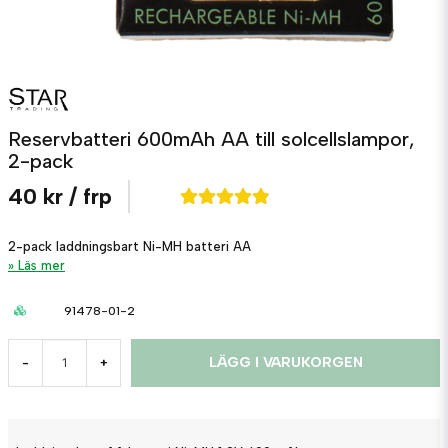
Reservbatteri 600mAh AA till solcellslampor,
2-pack
40 kr
/ frp
2-pack laddningsbart Ni-MH batteri AA
Läs mer
91478-01-2
LÄGG I VARUKORGEN
-
+