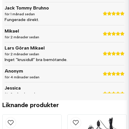
Jack Tommy Bruhno
email
för 1 månad sedan
Mejladress
Fungerade direkt.
Mikael
för 2 månader sedan
Ja, ni får publicera min fråga
Lars Göran Mikael
för 2 månader sedan
Inget ”krusidull” bra bemötande.
Anonym
för 4 månader sedan
Jessica
för 9 månader sedan
Skicka fråga
Funkar jättebra till mina ljus jag köpte här
Liknande produkter
Tomas Mikael
för 11 månader sedan
Bengt Christer Inge