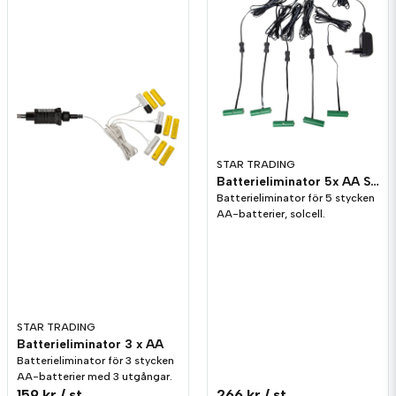
för 1 år sedan
Anonym
för 1 år sedan
STAR TRADING
Batterieliminator 5x AA Solcell
Batterieliminator för 5 stycken
AA-batterier, solcell.
STAR TRADING
Batterieliminator 3 x AA
Batterieliminator för 3 stycken
AA-batterier med 3 utgångar.
159 kr
/ st
266 kr
/ st