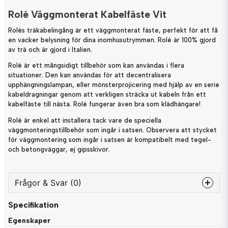
Rolé Väggmonterat Kabelfäste Vit
Rolés träkabelingång är ett väggmonterat fäste, perfekt för att få
en vacker belysning för dina inomhusutrymmen. Rolé är 100% gjord
av trä och är gjord i Italien.
Rolé är ett mångsidigt tillbehör som kan användas i flera
situationer. Den kan användas för att decentralisera
upphängningslampan, eller mönsterprojicering med hjälp av en serie
kabeldragningar genom att verkligen sträcka ut kabeln från ett
kabelfäste till nästa. Rolé fungerar även bra som klädhängare!
Rolé är enkel att installera tack vare de speciella
väggmonteringstillbehör som ingår i satsen. Observera att stycket
för väggmontering som ingår i satsen är kompatibelt med tegel-
och betongväggar, ej gipsskivor.
Frågor & Svar (0)
Specifikation
question
Fråga oss något om denna produkten...
Egenskaper