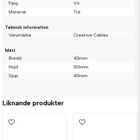
Färg
Vit
Material
Trä
name
Namn
Teknisk information
Varumärke
Creative Cables
email
Mejladress
Mått
Bredd
40mm
Höjd
100mm
Djup
40mm
Ja, ni får publicera min fråga
Liknande produkter
Skicka fråga