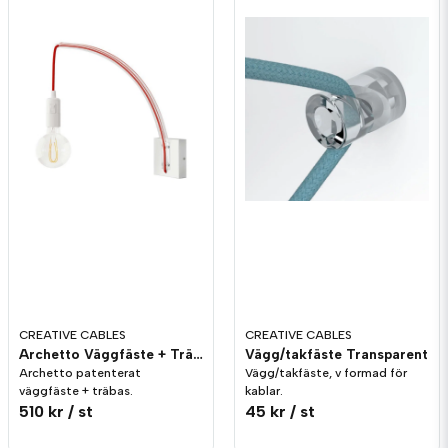
CREATIVE CABLES
CREATIVE CABLES
Archetto Väggfäste + Träbas Vit
Vägg/takfäste Transparent
Archetto patenterat
Vägg/takfäste, v formad för
väggfäste + träbas.
kablar.
510 kr
/ st
45 kr
/ st