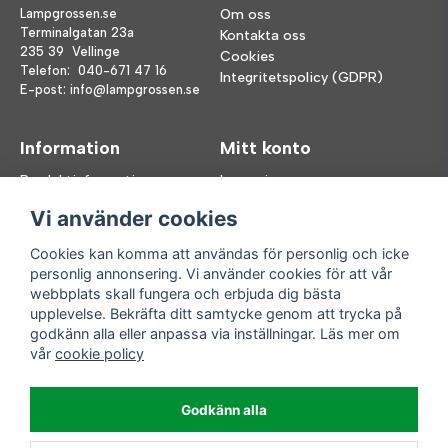
Lampgrossen.se
Om oss
Terminalgatan 23a
Kontakta oss
235 39 Vellinge
Cookies
Telefon:
040-671 47 16
Integritetspolicy (GDPR)
E-post:
info@lampgrossen.se
Information
Mitt konto
Produktinformation
Logga in
Köpvillkor
Registrera dig
Vi använder cookies
FAQ
Glömt lösenord?
Våra varumärken
Cookies kan komma att användas för personlig och icke
personlig annonsering. Vi använder cookies för att vår
Följ oss
Handla enkelt
webbplats skall fungera och erbjuda dig bästa
upplevelse. Bekräfta ditt samtycke genom att trycka på
Facebook
godkänn alla eller anpassa via inställningar. Läs mer om
Instagram
vår
cookie policy
Enkla leveranser
Godkänn alla