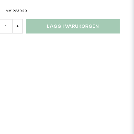
MA1923040
LÄGG I VARUKORGEN
+