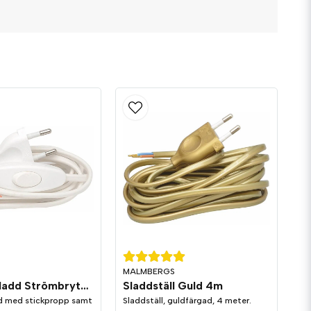
a
Skicka fråga
MALMBERGS
Armatursladd Strömbrytare Vit
Sladdställ Guld 4m
d med stickpropp samt
Sladdställ, guldfärgad, 4 meter.