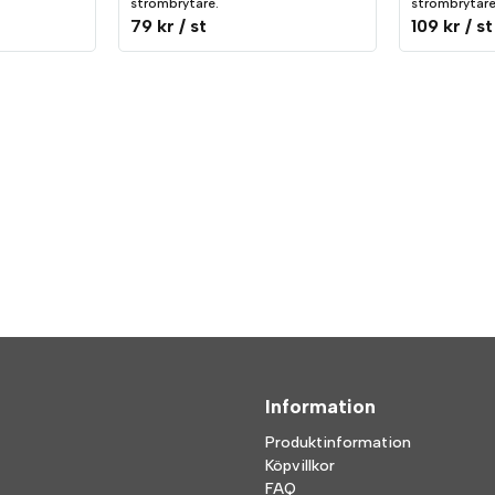
strömbrytare.
strömbrytare
79 kr
/ st
109 kr
/ st
Information
Produktinformation
Köpvillkor
FAQ