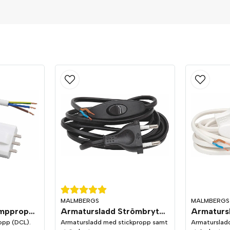
Ja, ni får publicera min fråg
MALMBERGS
MALMBERGS
Sladdställ DCL lamppropp jordad
Armatursladd Strömbrytare Svart
opp (DCL).
Armatursladd med stickpropp samt
Armaturslad