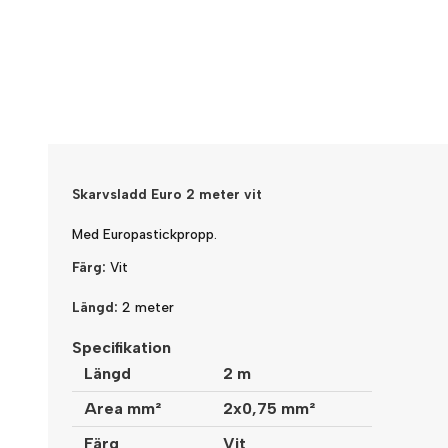
Skarvsladd Euro 2 meter vit
Med Europastickpropp.
Färg:
Vit
Längd:
2 meter
Specifikation
Längd
2 m
Area mm²
2x0,75 mm²
Färg
Vit