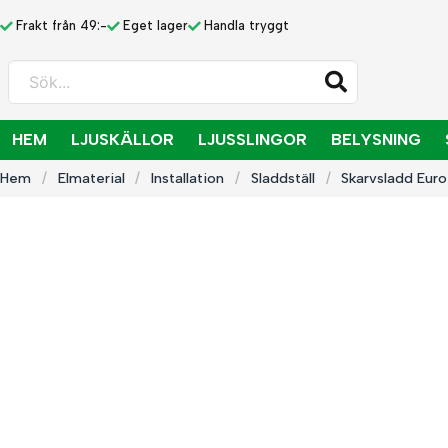
Frakt från 49:-
Eget lager
Handla tryggt
Sök...
HEM
LJUSKÄLLOR
LJUSSLINGOR
BELYSNING
Hem
Elmaterial
Installation
Sladdställ
Skarvsladd Euro