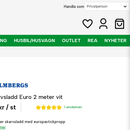
Handla som
ING
HUSBIL/HUSVAGN
OUTLET
REA
NYHETER
rvsladd Euro 2 meter vit
kr
/ st
1 omdömen
er skarvsladd med europastickpropp
 mer