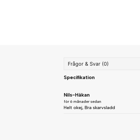
Frågor & Svar (0)
Specifikation
question
Fråga oss något om denna
Nils-Håkan
för 6 månader sedan
Helt okej, Bra skarvsladd
name
Namn