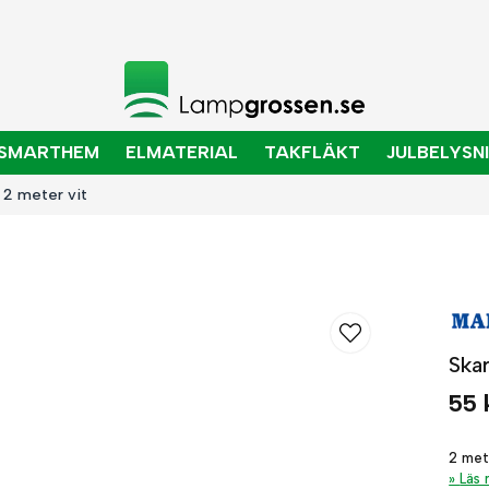
SMARTHEM
ELMATERIAL
TAKFLÄKT
JULBELYSN
 2 meter vit
Ska
55 
2 met
Läs