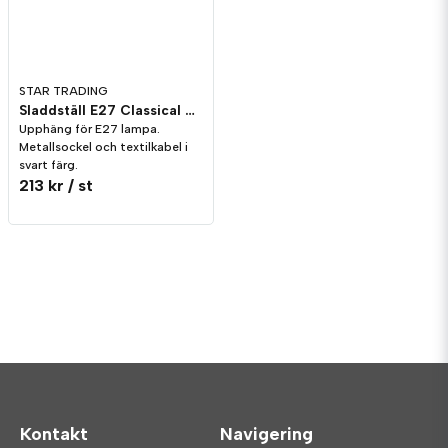
STAR TRADING
Sladdställ E27 Classical Mässing
Upphäng för E27 lampa.
Metallsockel och textilkabel i
svart färg.
213 kr
/ st
Kontakt
Navigering