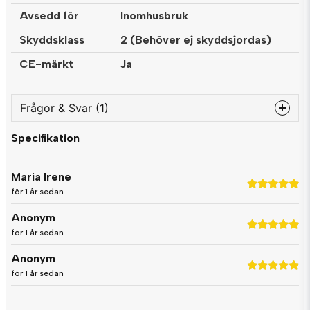
Avsedd för
Inomhusbruk
Skyddsklass
2 (Behöver ej skyddsjordas)
CE-märkt
Ja
Frågor & Svar (1)
Specifikation
question
Fråga oss något om denna produkten...
Maria Irene
för 1 år sedan
Anonym
name
Namn
för 1 år sedan
Anonym
email
för 1 år sedan
Mejladress