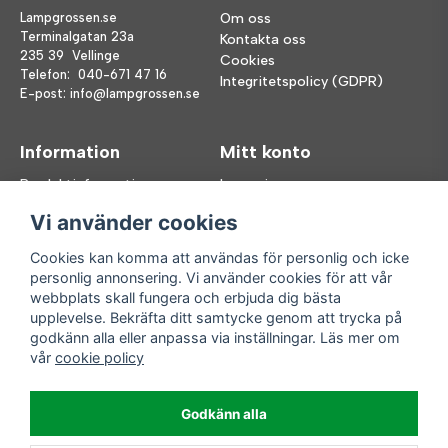
Lampgrossen.se
Om oss
Terminalgatan 23a
Kontakta oss
235 39 Vellinge
Cookies
Telefon:
040-671 47 16
Integritetspolicy (GDPR)
E-post:
info@lampgrossen.se
Information
Mitt konto
Produktinformation
Logga in
Köpvillkor
Registrera dig
Vi använder cookies
FAQ
Glömt lösenord?
Våra varumärken
Cookies kan komma att användas för personlig och icke
personlig annonsering. Vi använder cookies för att vår
Följ oss
Handla enkelt
webbplats skall fungera och erbjuda dig bästa
upplevelse. Bekräfta ditt samtycke genom att trycka på
Facebook
godkänn alla eller anpassa via inställningar. Läs mer om
Instagram
vår
cookie policy
Enkla leveranser
Godkänn alla