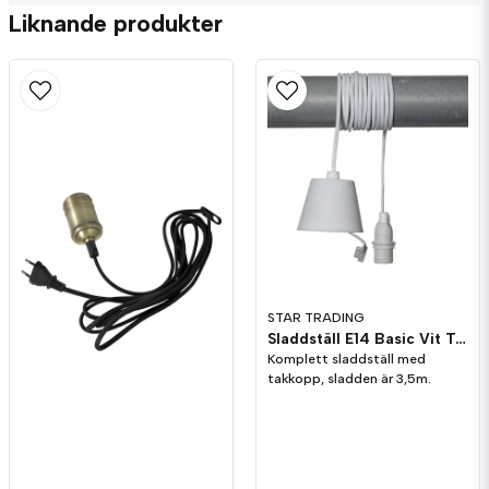
Liknande produkter
Ja, ni får publicera min fråga
Skicka fråga
STAR TRADING
Sladdställ E14 Basic Vit Takkopp
Susanna Larsson frågade
för 9 månader sedan
Komplett sladdställ med
Går den att ha utomhus?
takkopp, sladden är 3,5m.
Butiken svarade
Hej!
Nej, denna är gjord för inomhusbruk.