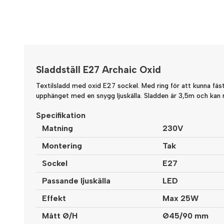
Sladdställ E27 Archaic Oxid
Textilsladd med oxid E27 sockel. Med ring för att kunna fäs
upphänget med en snygg ljuskälla. Sladden är 3,5m och kan r
Specifikation
Matning
230V
Montering
Tak
Sockel
E27
Passande ljuskälla
LED
Effekt
Max 25W
Mått Ø/H
Ø45/90 mm