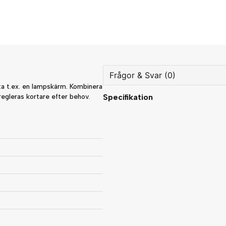
Frågor & Svar (0)
ta t.ex. en lampskärm. Kombinera
egleras kortare efter behov.
Specifikation
question
Fråga oss något om denna
name
Namn
Ja, ni får publicera min fråg