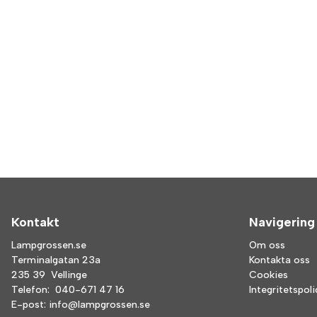
Kontakt
Navigering
Lampgrossen.se
Om oss
Terminalgatan 23a
Kontakta oss
235 39 Vellinge
Cookies
Telefon:
040-671 47 16
Integritetspol
E-post:
info@lampgrossen.se