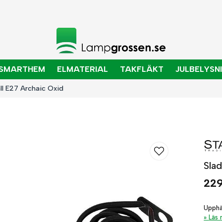
SMARTHEM
ELMATERIAL
TAKFLÄKT
JULBELYSN
ll E27 Archaic Oxid
Sla
229
Upphä
Läs