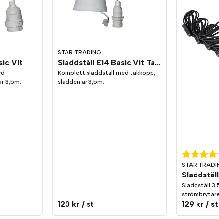
STAR TRADING
sic Vit
Sladdställ E14 Basic Vit Takkopp
ed
Komplett sladdställ med takkopp,
är 3,5m.
sladden är 3,5m.
STAR TRADI
Sladdställ 3
strömbrytare
120 kr
/ st
129 kr
/ st