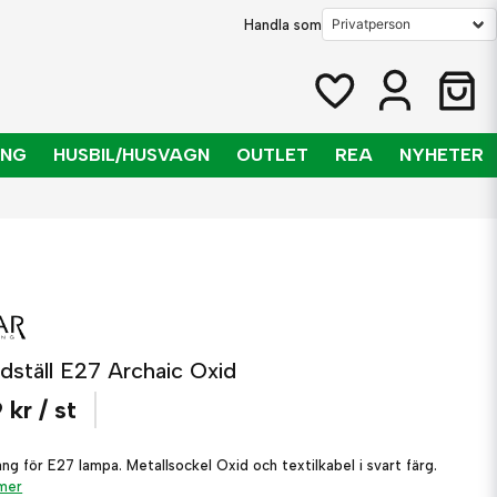
Handla som
ING
HUSBIL/HUSVAGN
OUTLET
REA
NYHETER
ddställ E27 Archaic Oxid
 kr
/ st
ng för E27 lampa. Metallsockel Oxid och textilkabel i svart färg.
 mer