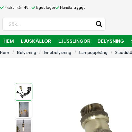
Frakt från 49:-
Eget lager
Handla tryggt
Sök...
HEM
LJUSKÄLLOR
LJUSSLINGOR
BELYSNING
Hem
Belysning
Innebelysning
Lampupphäng
Sladdstä