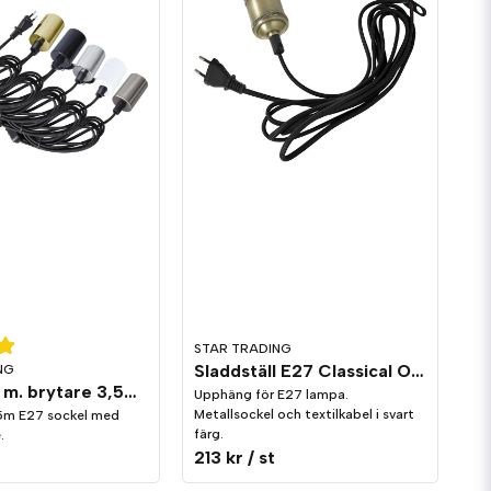
STAR TRADING
Sladdställ E27 Classical Oxid
NG
Sladdställ m. brytare 3,5m E27 sockel
Upphäng för E27 lampa.
Metallsockel och textilkabel i svart
,5m E27 sockel med
färg.
.
213 kr
/ st