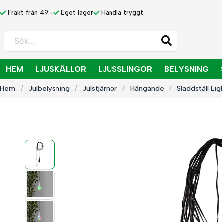
Frakt från 49:-
Eget lager
Handla tryggt
Sök...
HEM
LJUSKÄLLOR
LJUSSLINGOR
BELYSNING
Hem
Julbelysning
Julstjärnor
Hängande
Sladdställ Li