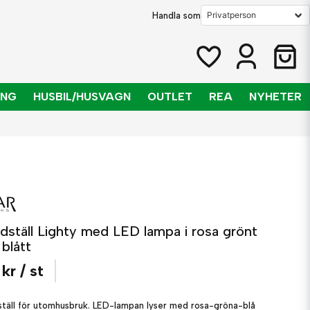
Handla som
ING
HUSBIL/HUSVAGN
OUTLET
REA
NYHETER
ddställ Lighty med LED lampa i rosa grönt
blått
 kr
/ st
ställ för utomhusbruk. LED-lampan lyser med rosa-gröna-blå