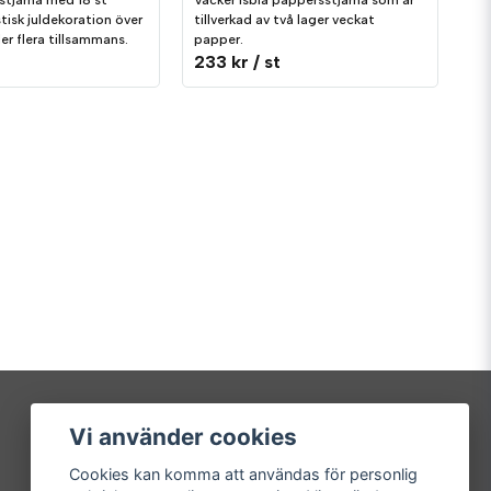
tjärna med 18 st
Vacker isblå pappersstjärna som är
tisk juldekoration över
tillverkad av två lager veckat
ler flera tillsammans.
papper.
233 kr
/ st
Vi använder cookies
Mitt konto
Cookies kan komma att användas för personlig
Logga in