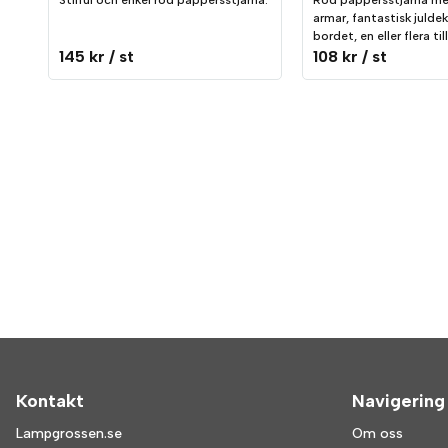
Stilful och enkel röd pappersstjärna.
Röd pappersstjärna me
armar, fantastisk julde
bordet, en eller flera t
145 kr
/ st
108 kr
/ st
Kontakt
Navigering
Lampgrossen.se
Om oss