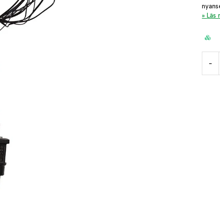
nyans
Läs
-