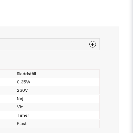
 produkten...
Sladdställ
0,35W
230V
email
Mejladress
Nej
Vit
Timer
a
Plast