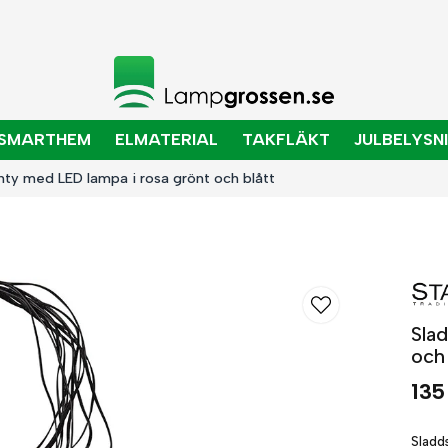
SMARTHEM
ELMATERIAL
TAKFLÄKT
JULBELYSN
ghty med LED lampa i rosa grönt och blått
Sla
och 
135
Sladd