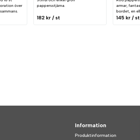
d 18 st
Stilful och enkel grön
Röd papperss
koration över
pappersstjärna.
armar, fantas
illsammans.
bordet, en el
182 kr
/ st
145 kr
/ st
Information
Produktinformation