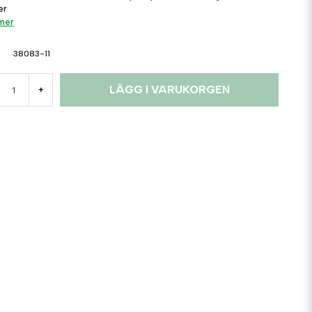
er
 mer
38083-11
LÄGG I VARUKORGEN
+