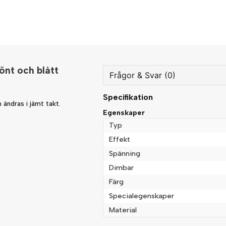
önt och blått
Frågor & Svar (0)
Specifikation
question
ändras i jämt takt.
Fråga oss något om denna
Egenskaper
Typ
Effekt
Spänning
name
Namn
Dimbar
Färg
Specialegenskaper
Ja, ni får publicera min fråg
Material