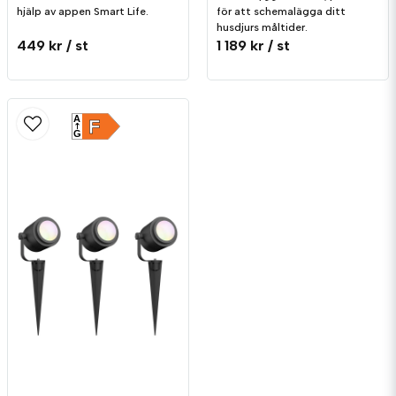
hjälp av appen Smart Life.
för att schemalägga ditt
husdjurs måltider.
449 kr
/ st
1 189 kr
/ st
A
F
G