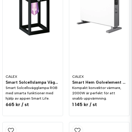
Ja, ni får publicera min fråga
Skicka fråga
CALEX
CALEX
Smart Solcellslampa Vägglykta
Smart Hem Golvelement 2000W
Smart Solcellsvägglampa RGB
Kompakt konvektor värmare,
med smarta funktioner med
2000W är perfekt för att
hjälp av appen Smart Life.
snabb uppvärmning.
665 kr
/ st
1 145 kr
/ st