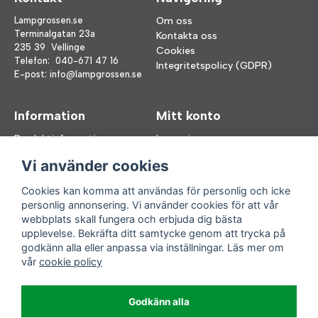
Lampgrossen.se
Om oss
Terminalgatan 23a
Kontakta oss
235 39 Vellinge
Cookies
Telefon:
040-671 47 16
Integritetspolicy (GDPR)
E-post:
info@lampgrossen.se
Information
Mitt konto
Produktinformation
Logga in
Köpvillkor
Registrera dig
Vi använder cookies
FAQ
Glömt lösenord?
Våra varumärken
Cookies kan komma att användas för personlig och icke
personlig annonsering. Vi använder cookies för att vår
Följ oss
Handla enkelt
webbplats skall fungera och erbjuda dig bästa
upplevelse. Bekräfta ditt samtycke genom att trycka på
Facebook
godkänn alla eller anpassa via inställningar. Läs mer om
Instagram
vår
cookie policy
Enkla leveranser
Godkänn alla