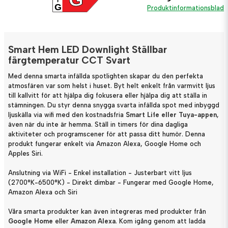
G
Produktinformationsblad
Smart Hem LED Downlight Ställbar
färgtemperatur CCT Svart
Med denna smarta infällda spotlighten skapar du den perfekta
atmosfären var som helst i huset. Byt helt enkelt från varmvitt ljus
till kallvitt för att hjälpa dig fokusera eller hjälpa dig att ställa in
stämningen. Du styr denna snygga svarta infällda spot med inbyggd
ljuskälla via wifi med den kostnadsfria
Smart Life eller Tuya-appen
,
även när du inte är hemma. Ställ in timers för dina dagliga
aktiviteter och programscener för att passa ditt humör. Denna
produkt fungerar enkelt via Amazon Alexa, Google Home och
Apples Siri.
Anslutning via WiFi - Enkel installation - Justerbart vitt ljus
(2700°K-6500°K) - Direkt dimbar - Fungerar med Google Home,
Amazon Alexa och Siri
Våra smarta produkter kan även integreras med produkter från
Google Home
eller
Amazon Alexa
. Kom igång genom att ladda