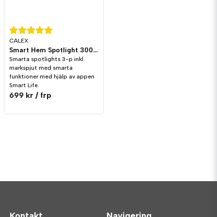
CALEX
Smart Hem Spotlight 3000-6500K + RGB 24V 3-p
Smarta spotlights 3-p inkl.
markspjut med smarta
funktioner med hjälp av appen
Smart Life.
699 kr
/ frp
Kontakt
Navigering