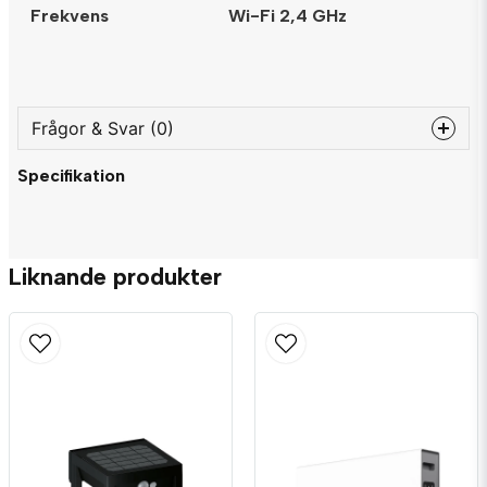
Frekvens
Wi-Fi 2,4 GHz
Frågor & Svar (0)
Specifikation
question
Fråga oss något om denna produkten...
Liknande produkter
name
Namn
email
Mejladress