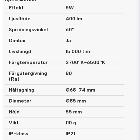
Effekt
5W
Ljusflöde
400 lm
Spridningsvinkel
60°
Dimbar
Ja
Livslängd
15 000 tim
Färgtemperatur
2700°K-6500°K
Färgåtergivning
80
(Ra)
Håltagning
Ø68-74 mm
Diameter
Ø85 mm
Höjd
55 mm
Vikt
110 g
IP-klass
IP21