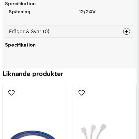
Specifikation
Spänning
12/24V
Frågor & Svar (0)
Specifikation
question
Fråga oss något om denna produkten...
Liknande produkter
name
Namn
email
Mejladress
Ja, ni får publicera min fråga