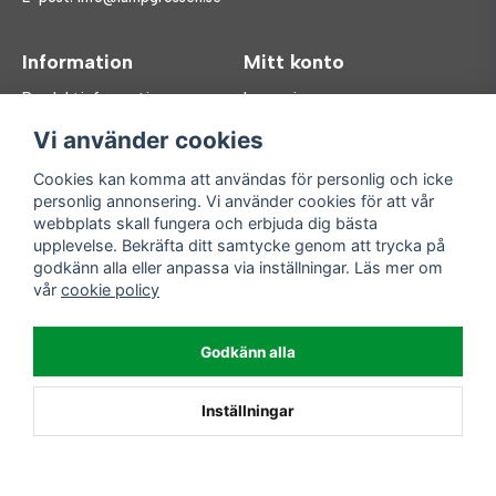
Information
Mitt konto
Produktinformation
Logga in
Köpvillkor
Registrera dig
Vi använder cookies
FAQ
Glömt lösenord?
Våra varumärken
Cookies kan komma att användas för personlig och icke
personlig annonsering. Vi använder cookies för att vår
Följ oss
Handla enkelt
webbplats skall fungera och erbjuda dig bästa
upplevelse. Bekräfta ditt samtycke genom att trycka på
Facebook
godkänn alla eller anpassa via inställningar. Läs mer om
Instagram
vår
cookie policy
Enkla leveranser
Godkänn alla
Inställningar
Powered by Nyehandel AB
>