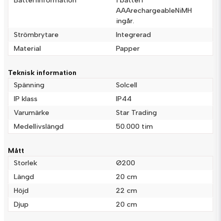
Mejladress
AAArechargeableNiMH
ingår.
Strömbrytare
Integrerad
Material
Papper
Ja, ni får publicera min fråga
Teknisk information
Spänning
Solcell
IP klass
IP44
Varumärke
Star Trading
Medellivslängd
50.000 tim
Skicka fråga
Mått
Storlek
Ø200
Längd
20 cm
Höjd
22 cm
Djup
20 cm