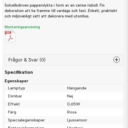
Solcellsdriven papperslykta i form av en cerise risboll. Fin
dekoration att ha framme till vardags och fest. Enkelt, praktiskt
och miljövänligt sätt att dekorera med utomhus.
Monteringsanvisning
Frågor & Svar (0)
Specifikation
question
Fråga oss något om denna produkten...
Egenskaper
Lamptyp
Hängande
Dimbar
Nej
Effekt
0,65W
name
Namn
Färg
Rosa
Specialegenskaper
Ljussensor
email
Batteriinformation
1 batteri