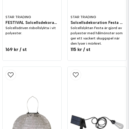
STAR TRADING
STAR TRADING
FESTIVAL Solcellsdekoration 35cm
Solcellsdekoration Festa 25cm Blå
Solcellsdriven risbollslykta i vit
Solcellslyktan Festa är gjord av
polyester.
polyester med hålmönster som
ger ett vackert skuggspel när
den lyser i mörkret.
169 kr
/ st
115 kr
/ st