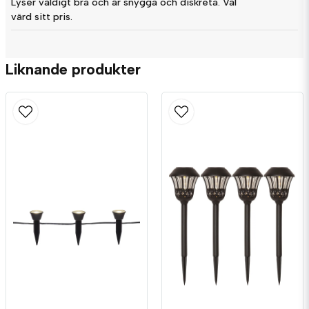
Lyser väldigt bra och är snygga och diskreta. Väl
värd sitt pris.
email
Mejladress
Liknande produkter
Ja, ni får publicera min fråga
Skicka fråga
Håkan Lagerqvist frågade
för 3 veckor sedan
Hur stora hål ska borras?