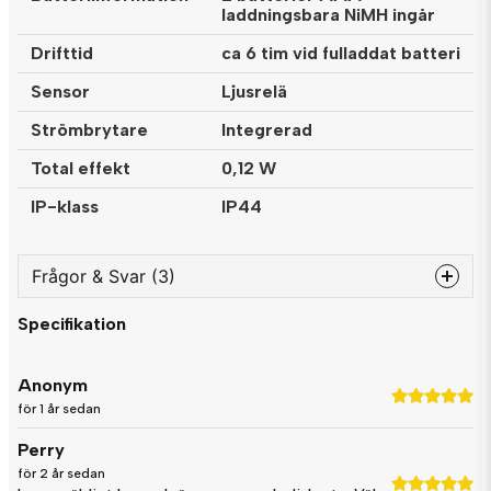
laddningsbara NiMH ingår
Drifttid
ca 6 tim vid fulladdat batteri
Sensor
Ljusrelä
Strömbrytare
Integrerad
Total effekt
0,12 W
IP-klass
IP44
Frågor & Svar (3)
Specifikation
question
Fråga oss något om denna produkten...
Anonym
för 1 år sedan
Perry
name
Namn
för 2 år sedan