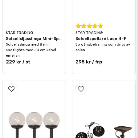
Butiken svarade
Hej!
Hålet ska vara 100 - 105mm stort.
STAR TRADING
STAR TRADING
Linda Angelsmark frågade
för 2 månader sedan
Solcellsljusslinga Mini-Spotlight
Solcellspollare Lace 4-P
Vilken diameter har cylindern som går neråt?
Solcellsslinga med 8 mini
3p gångbelysning som drivs av
spotlights med 30 cm kabel
solen
Butiken svarade
emellan.
Hej!
229 kr
/ st
295 kr
/ frp
Den är Ø75mm.
Bengt frågade
för 2 år sedan
Diameter o djup
Butiken svarade
Hej
Diameter = 12,0 cm
Djup = 4,7 cm