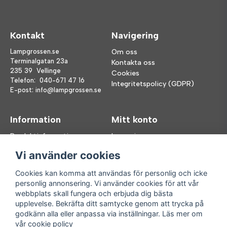
Kontakt
Navigering
Lampgrossen.se
Om oss
Terminalgatan 23a
Kontakta oss
235 39 Vellinge
Cookies
Telefon:
040-671 47 16
Integritetspolicy (GDPR)
E-post:
info@lampgrossen.se
Information
Mitt konto
Produktinformation
Logga in
Köpvillkor
Registrera dig
Vi använder cookies
FAQ
Glömt lösenord?
Våra varumärken
Cookies kan komma att användas för personlig och icke
personlig annonsering. Vi använder cookies för att vår
Följ oss
Handla enkelt
webbplats skall fungera och erbjuda dig bästa
upplevelse. Bekräfta ditt samtycke genom att trycka på
Facebook
godkänn alla eller anpassa via inställningar. Läs mer om
Instagram
vår
cookie policy