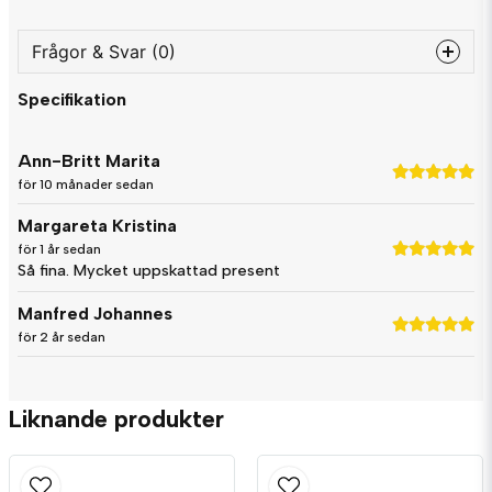
Frågor & Svar (0)
Specifikation
question
Fråga oss något om denna produkten...
Ann-Britt Marita
för 10 månader sedan
Margareta Kristina
name
Namn
för 1 år sedan
Så fina. Mycket uppskattad present
Manfred Johannes
email
Mejladress
för 2 år sedan
Liknande produkter
Ja, ni får publicera min fråga