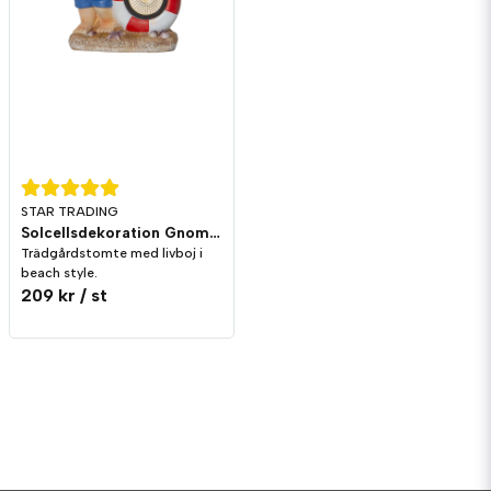
STAR TRADING
Solcellsdekoration Gnomy On The Beach
Trädgårdstomte med livboj i
beach style.
209 kr
/ st