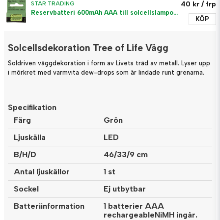
40 kr
/ frp
STAR TRADING
Reservbatteri 600mAh AAA till solcellslampor, 2-pack
KÖP
Solcellsdekoration Tree of Life Vägg
Soldriven väggdekoration i form av Livets träd av metall. Lyser upp
i mörkret med varmvita dew-drops som är lindade runt grenarna.
Specifikation
Färg
Grön
Ljuskälla
LED
B/H/D
46/33/9 cm
Antal ljuskällor
1 st
Sockel
Ej utbytbar
Batteriinformation
1 batterier AAA
rechargeableNiMH ingår.