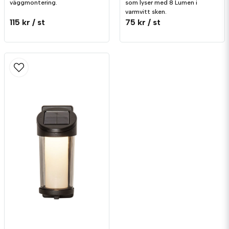
väggmontering.
som lyser med 8 Lumen i
varmvitt sken.
115 kr
/ st
75 kr
/ st