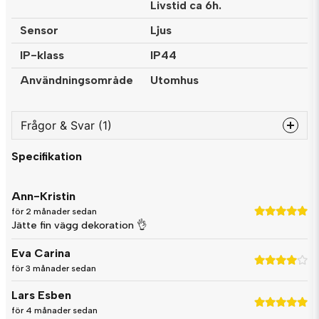
Livstid ca 6h.
Sensor
Ljus
IP-klass
IP44
Användningsområde
Utomhus
Frågor & Svar (1)
Specifikation
question
Fråga oss något om denna produkten...
Ann-Kristin
för 2 månader sedan
Jätte fin vägg dekoration 👌
name
Namn
Eva Carina
för 3 månader sedan
Lars Esben
email
Mejladress
för 4 månader sedan