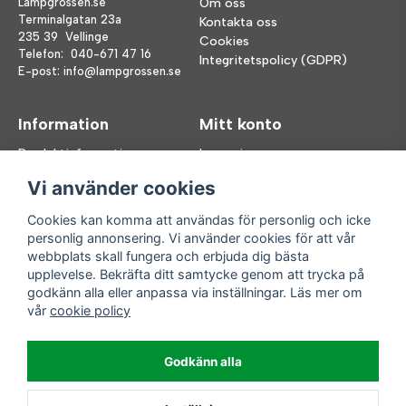
Lampgrossen.se
Om oss
Terminalgatan 23a
Kontakta oss
235 39 Vellinge
Cookies
Telefon:
040-671 47 16
Integritetspolicy (GDPR)
E-post:
info@lampgrossen.se
Information
Mitt konto
Produktinformation
Logga in
Köpvillkor
Registrera dig
Vi använder cookies
FAQ
Glömt lösenord?
Våra varumärken
Cookies kan komma att användas för personlig och icke
personlig annonsering. Vi använder cookies för att vår
Följ oss
Handla enkelt
webbplats skall fungera och erbjuda dig bästa
upplevelse. Bekräfta ditt samtycke genom att trycka på
Facebook
godkänn alla eller anpassa via inställningar. Läs mer om
Instagram
vår
cookie policy
Enkla leveranser
Godkänn alla