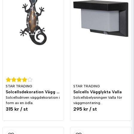
6 timmar innan det tar slut och måste laddas av
solcellen igen.
STAR TRADING
STAR TRADING
Solcellsdekoration Vägg Gecko
Solcells Vägglykta Valla
Solcellsdriven väggdekoration i
Solcellsbelysningen Valla för
form av en ödla.
väggmontering.
315 kr
/ st
295 kr
/ st