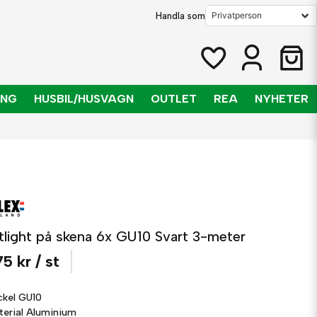
Handla som
ING
HUSBIL/HUSVAGN
OUTLET
REA
NYHETER
tlight på skena 6x GU10 Svart 3-meter
75 kr
/ st
ckel
GU10
terial
Aluminium