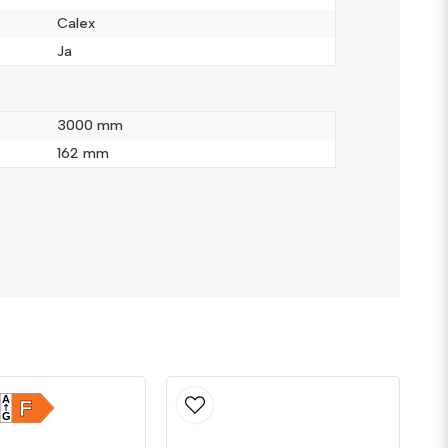
Calex
Ja
3000 mm
162 mm
Skicka fråga
A
F
G