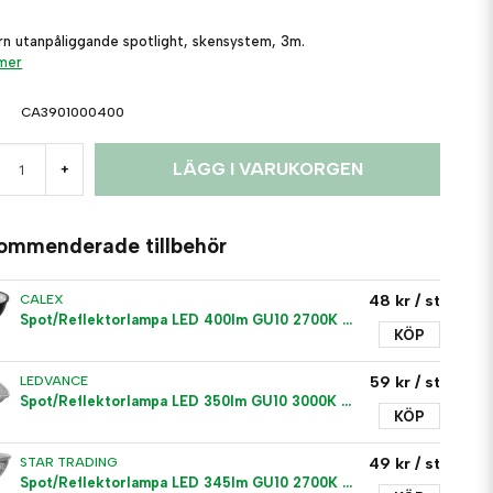
n utanpåliggande spotlight, skensystem, 3m.
 mer
CA3901000400
LÄGG I VARUKORGEN
+
ommenderade tillbehör
48 kr
/ st
CALEX
Spot/Reflektorlampa LED 400lm GU10 2700K Dim
KÖP
59 kr
/ st
LEDVANCE
Spot/Reflektorlampa LED 350lm GU10 3000K Dim
KÖP
49 kr
/ st
STAR TRADING
Spot/Reflektorlampa LED 345lm GU10 2700K Dim