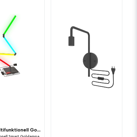
Smart Multifunktionell Golvlampa RGB + Varmvit
ionell Smart Golvlampa