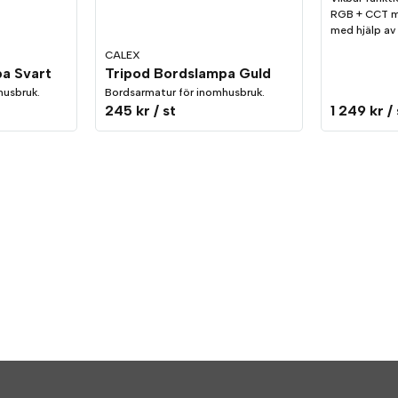
RGB + CCT m
med hjälp av
CALEX
a Svart
Tripod Bordslampa Guld
husbruk.
Bordsarmatur för inomhusbruk.
245 kr
/ st
1 249 kr
/