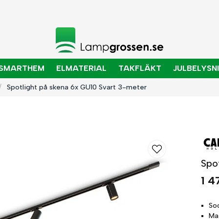
SMARTHEM
ELMATERIAL
TAKFLÄKT
JULBELYSN
Spotlight på skena 6x GU10 Svart 3-meter
Spo
1 4
So
Ma