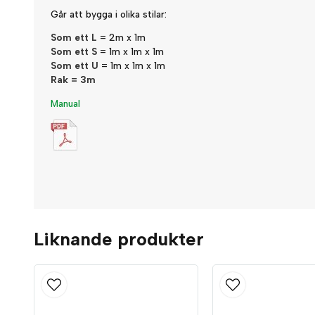
Går att bygga i olika stilar:
Som ett L
= 2m x 1m
Som ett S
= 1m x 1m x 1m
Som ett U
= 1m x 1m x 1m
Rak = 3m
Manual
Liknande produkter