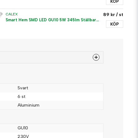
KÖP
89 kr
/ st
CALEX
Smart Hem SMD LED GU10 5W 345lm Ställbar färgtemp CCT
KÖP
 produkten...
Svart
6 st
Aluminium
email
Mejladress
GU10
230V
a