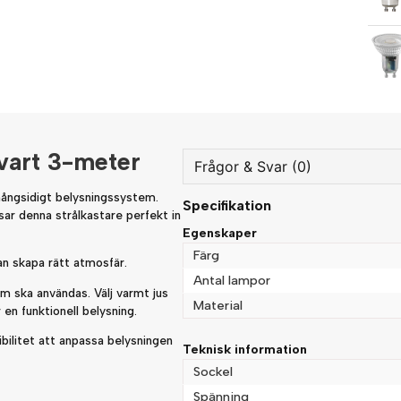
vart 3-meter
Frågor & Svar (0)
mångsidigt belysningssystem.
Specifikation
question
sar denna strålkastare perfekt in
Fråga oss något om denna
Egenskaper
Färg
an skapa rätt atmosfär.
Antal lampor
m ska användas. Välj varmt jus
Material
name
 en funktionell belysning.
Namn
ibilitet att anpassa belysningen
Teknisk information
Sockel
Spänning
Ja, ni får publicera min fråg