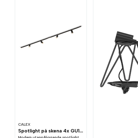
CALEX
Spotlight på skena 4x GU10 Svart 2-meter
Modern utanpåliggande spotlight,