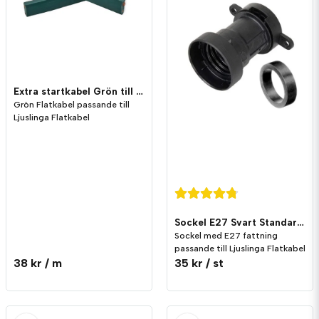
Ja, ni får publicera min fråga
Extra startkabel Grön till Ljusslinga Flatkabel
Grön Flatkabel passande till
Ljuslinga Flatkabel
Skicka fråga
Sockel E27 Svart Standard med fäste till flatkabel inkl. tätningsring
Sockel med E27 fattning
passande till Ljuslinga Flatkabel
38 kr
/ m
35 kr
/ st