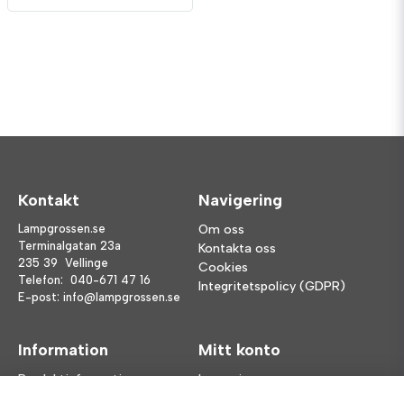
Kontakt
Navigering
Lampgrossen.se
Om oss
Terminalgatan 23a
Kontakta oss
235 39 Vellinge
Cookies
Telefon:
040-671 47 16
Integritetspolicy (GDPR)
E-post:
info@lampgrossen.se
Information
Mitt konto
Produktinformation
Logga in
Köpvillkor
Registrera dig