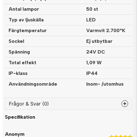
Antal lampor
50 st
Typ av ljuskälla
LED
Färgtemperatur
Varmvit 2.700°K
Sockel
Ej utbytbar
Spänning
24V DC
Total effekt
1,09 W
IP-klass
IP44
Användningsområde
Inom- /utomhus
Frågor & Svar (0)
Specifikation
question
Fråga oss något om denna produkten...
Anonym