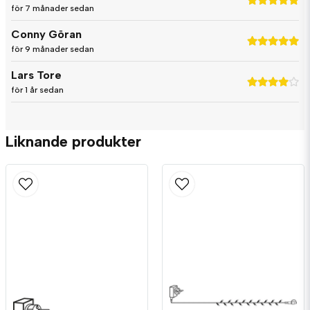
för 7 månader sedan
Conny Göran
name
Namn
för 9 månader sedan
Lars Tore
email
för 1 år sedan
Mejladress
Liknande produkter
Ja, ni får publicera min fråga
Skicka fråga