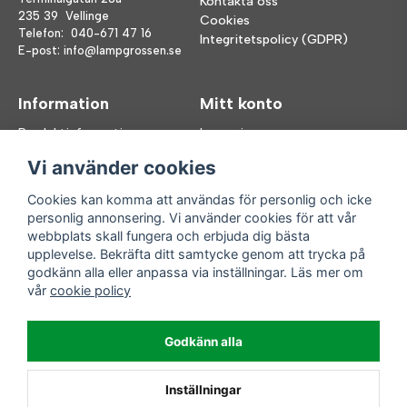
Kontakta oss
235 39 Vellinge
Cookies
Telefon:
040-671 47 16
Integritetspolicy (GDPR)
E-post:
info@lampgrossen.se
Information
Mitt konto
Produktinformation
Logga in
Köpvillkor
Registrera dig
Vi använder cookies
FAQ
Glömt lösenord?
Våra varumärken
Cookies kan komma att användas för personlig och icke
personlig annonsering. Vi använder cookies för att vår
Följ oss
Handla enkelt
webbplats skall fungera och erbjuda dig bästa
upplevelse. Bekräfta ditt samtycke genom att trycka på
Facebook
godkänn alla eller anpassa via inställningar. Läs mer om
Instagram
vår
cookie policy
Enkla leveranser
Godkänn alla
Inställningar