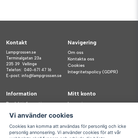
Kontakt
Navigering
Lampgrossen.se
Om oss
Terminalgatan 23a
Kontakta oss
235 39 Vellinge
Cookies
Telefon:
040-671 47 16
Integritetspolicy (GDPR)
E-post:
info@lampgrossen.se
Information
Mitt konto
Produktinformation
Logga in
Köpvillkor
Registrera dig
Vi använder cookies
FAQ
Glömt lösenord?
Våra varumärken
Cookies kan komma att användas för personlig och icke
personlig annonsering. Vi använder cookies för att vår
Följ oss
Handla enkelt