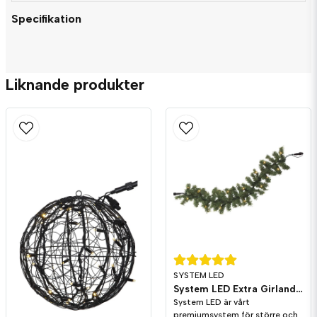
Specifikation
question
Fråga oss något om denna produkten...
Liknande produkter
name
Namn
email
Mejladress
Ja, ni får publicera min fråga
SYSTEM LED
System LED Extra Girland 6m
System LED är vårt
premiumsystem för större och