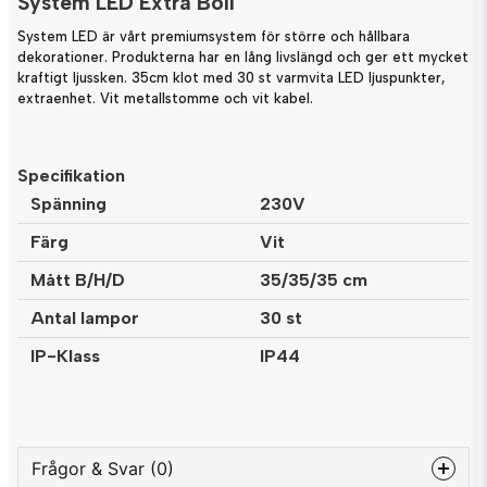
System LED Extra Boll
System LED är vårt premiumsystem för större och hållbara
dekorationer. Produkterna har en lång livslängd och ger ett mycket
kraftigt ljussken. 35cm klot med 30 st varmvita LED ljuspunkter,
extraenhet. Vit metallstomme och vit kabel.
Specifikation
Spänning
230V
Färg
Vit
Mått B/H/D
35/35/35 cm
Antal lampor
30 st
IP-Klass
IP44
Frågor & Svar (0)