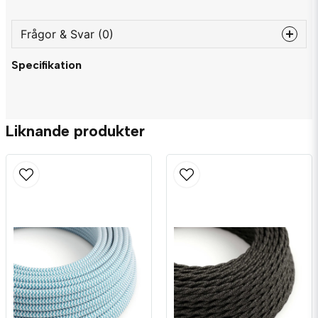
Frågor & Svar (0)
Specifikation
question
Fråga oss något om denna produkten...
Liknande produkter
name
Namn
email
Mejladress
Ja, ni får publicera min fråga