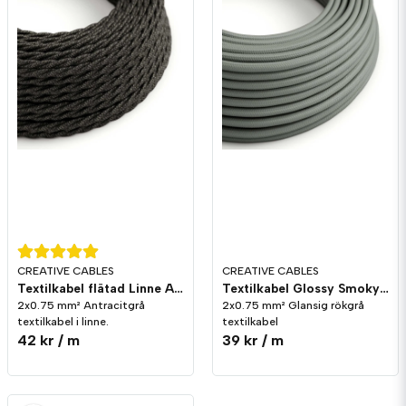
CREATIVE CABLES
CREATIVE CABLES
Textilkabel flätad Linne Antracit grå melerad 2x0.75 mm²
Textilkabel Glossy Smoky Grå 2x0.75 mm²
2x0.75 mm² Antracitgrå
2x0.75 mm² Glansig rökgrå
textilkabel i linne.
textilkabel
42 kr
/ m
39 kr
/ m