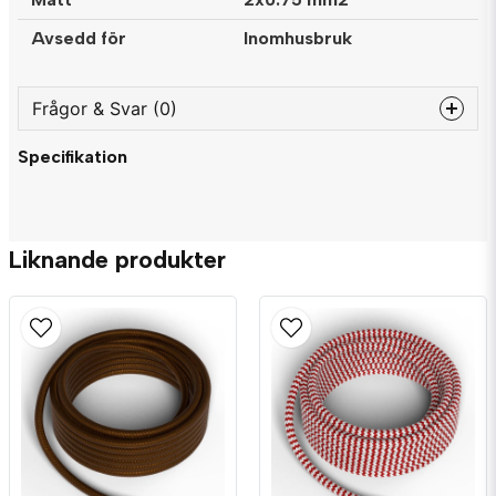
Avsedd för
Inomhusbruk
Frågor & Svar (0)
Specifikation
question
Fråga oss något om denna produkten...
Liknande produkter
name
Namn
email
Mejladress
Ja, ni får publicera min fråga