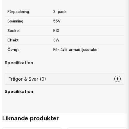
Förpackning
3-pack
Spänning
55V
Sockel
E10
Effekt
3W
Övrigt
För 4/5-armad ljusstake
Specifikation
Frågor & Svar (0)
Specifikation
question
Fråga oss något om denna produkten...
Liknande produkter
name
Namn