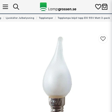
g
Ljuskällor Julbelysning
Topplampor
Topplampa böjd topp E10 55V Matt 3-pack