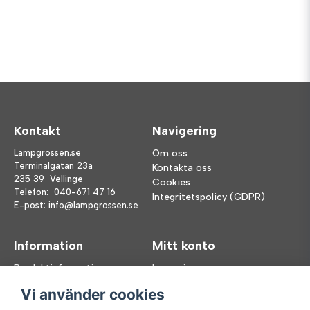
Kontakt
Navigering
Lampgrossen.se
Om oss
Terminalgatan 23a
Kontakta oss
235 39 Vellinge
Cookies
Telefon:
040-671 47 16
Integritetspolicy (GDPR)
E-post:
info@lampgrossen.se
Information
Mitt konto
Produktinformation
Logga in
Köpvillkor
Registrera dig
Vi använder cookies
FAQ
Glömt lösenord?