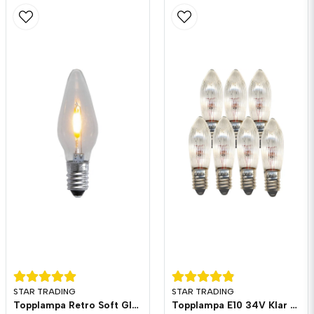
email
Mejladress
Ja, ni får publicera min fråga
Skicka fråga
STAR TRADING
STAR TRADING
Topplampa Retro Soft Glow LED E10 Klar 3-pack
Topplampa E10 34V Klar 7-pack ( Ej LED )