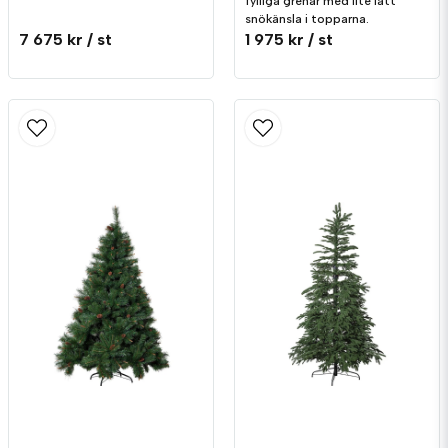
fylliga grenar med lite lätt
snökänsla i topparna.
7 675 kr
/ st
1 975 kr
/ st