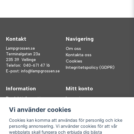
Kontakt
Navigering
Lampgrossen.se
Om oss
Terminalgatan 23a
Kontakta oss
235 39 Vellinge
Cookies
Telefon:
040-671 47 16
Integritetspolicy (GDPR)
E-post:
info@lampgrossen.se
Information
Mitt konto
Produktinformation
Logga in
Köpvillkor
Registrera dig
Vi använder cookies
FAQ
Glömt lösenord?
Våra varumärken
Cookies kan komma att användas för personlig och icke
personlig annonsering. Vi använder cookies för att vår
Följ oss
Handla enkelt
webbplats skall fungera och erbjuda dig bästa