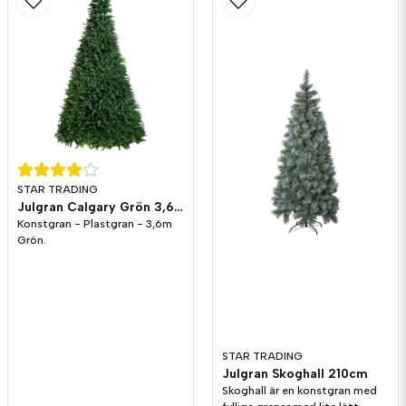
email
Mejladress
Ja, ni får publicera min fråga
STAR TRADING
Julgran Calgary Grön 3,6m
Konstgran - Plastgran - 3,6m
Grön.
Skicka fråga
STAR TRADING
Julgran Skoghall 210cm
Skoghall är en konstgran med