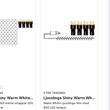
NG
STAR TRADING
Ljusnät Shiny Warm White 3x3 meter
Ljusslinga Shiny Warm White 16m 2cm mellan lamporna
3x3 meter istappar 200
Warm White Ljusslinga 16m med
ter
800 LED lampor