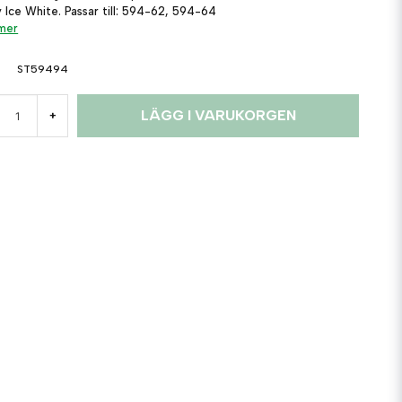
y Ice White. Passar till: 594-62, 594-64
 mer
ST59494
LÄGG I VARUKORGEN
+