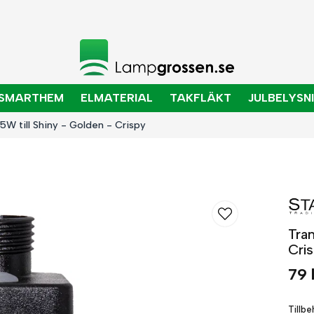
SMARTHEM
ELMATERIAL
TAKFLÄKT
JULBELYSN
5W till Shiny - Golden - Crispy
Tra
Cri
79 
Tillb