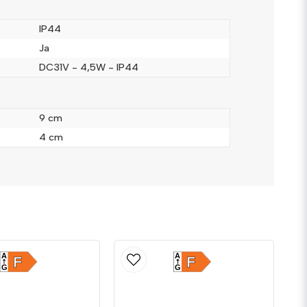
IP44
Ja
DC31V - 4,5W - IP44
Skicka fråga
9 cm
4 cm
A
A
F
F
G
G