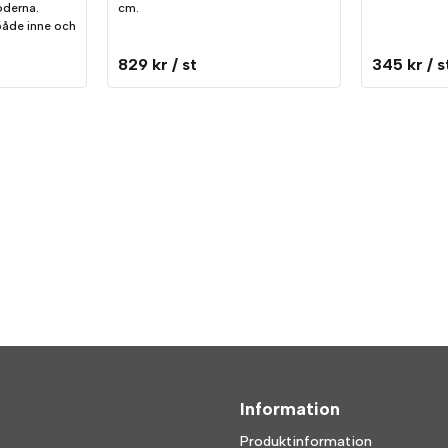
oderna.
cm.
 både inne och
829 kr
/ st
345 kr
/ s
Information
Produktinformation