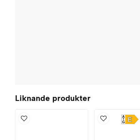
Liknande produkter
A
E
G