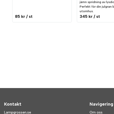
jämn spridning av lysdi
Perfekt för din julgran
utomhus.
85 kr
/ st
345 kr
/ st
Kontakt
Navigering
Lampgrossen.se
Om oss