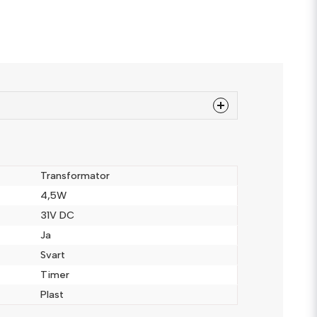
 produkten...
Transformator
4,5W
31V DC
email
Mejladress
Ja
Svart
Timer
a
Plast