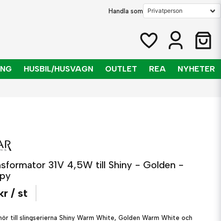
Handla som
ING
HUSBIL/HUSVAGN
OUTLET
REA
NYHETER
nsformator 31V 4,5W till Shiny - Golden -
spy
kr
/ st
ehör till slingserierna Shiny Warm White, Golden Warm White och