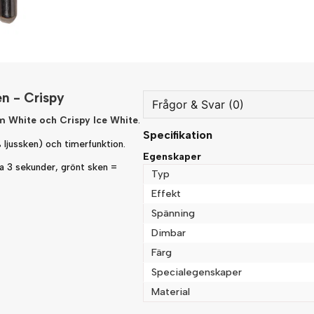
en - Crispy
Frågor & Svar (0)
 White och Crispy Ice White
.
Specifikation
question
jussken) och timerfunktion.
Fråga oss något om denna
Egenskaper
ca 3 sekunder, grönt sken =
Typ
Effekt
Spänning
name
Namn
Dimbar
Färg
Specialegenskaper
Ja, ni får publicera min fråg
Material