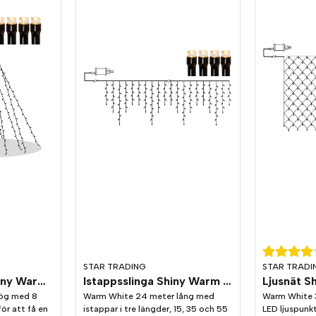
STAR TRADING
STAR TRADI
Julgransslinga Shiny Warm White 2 meter
Istappsslinga Shiny Warm White 24m
hög med 8
Warm White 24 meter lång med
Warm White 
ör att få en
istappar i tre längder, 15, 35 och 55
LED ljuspunk