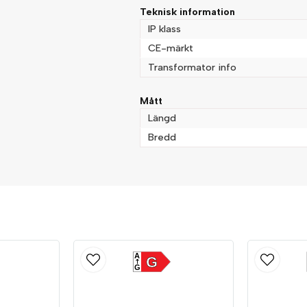
Teknisk information
IP klass
CE-märkt
Transformator info
Mått
Längd
Bredd
A
G
G