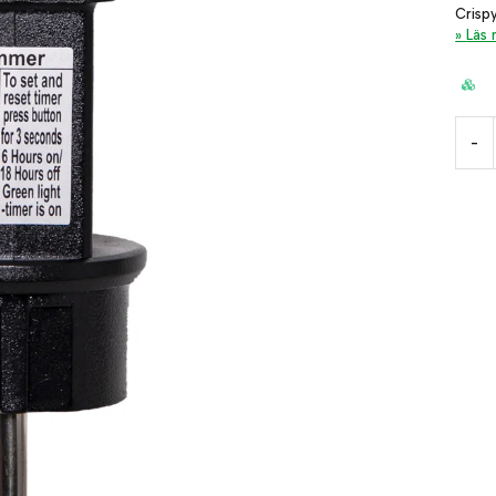
Crisp
Läs
-