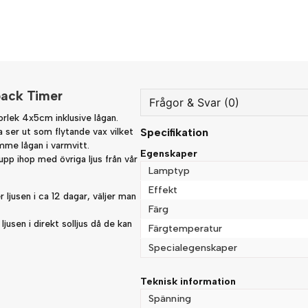
pack Timer
Frågor & Svar (0)
orlek 4x5cm inklusive lågan.
a ser ut som flytande vax vilket
Specifikation
question
Fråga oss något om denna
mme lågan i varmvitt.
Egenskaper
upp ihop med övriga ljus från vår
Lamptyp
Effekt
 ljusen i ca 12 dagar, väljer man
Färg
name
Namn
jusen i direkt solljus då de kan
Färgtemperatur
Specialegenskaper
Ja, ni får publicera min fråg
Teknisk information
Spänning