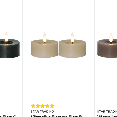
STAR TRADING
STAR TRADI
Värmeljus Flamme Flow Grön 2-pack Timer
Värmeljus Flamme Flow Beige 2-pack Timer