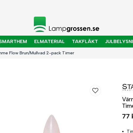
SMARTHEM
ELMATERIAL
TAKFLÄKT
JULBELYSN
amme Flow Brun/Mullvad 2-pack Timer
Vär
Tim
77 
Ti