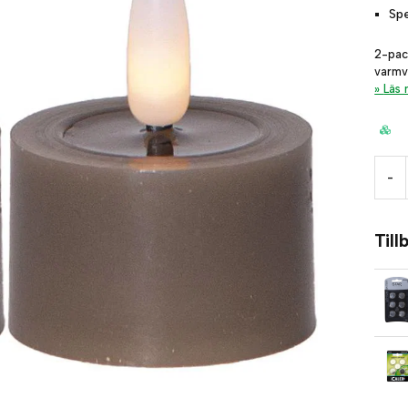
Sp
2-pac
varmv
Läs
-
Til