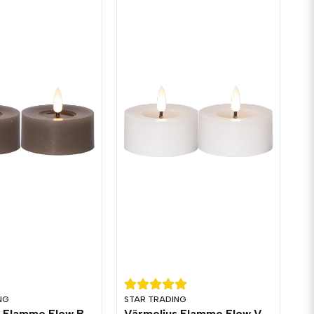
NG
STAR TRADING
Värmeljus Flamme Flow Brun/Mullvad 2-pack Timer
Värmeljus Flamme Flow Vit 2-pack Timer