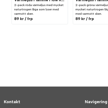
2-pack röda värmeljus med mycket
2-pack gröna värmelju
naturtrogen låga som lyser med
mycket naturtrogen låg
varmvitt sken.
med varmvitt sken.
89 kr
/ frp
89 kr
/ frp
Kontakt
Navigering