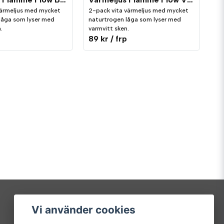
värmeljus med mycket
2-pack vita värmeljus med mycket
låga som lyser med
naturtrogen låga som lyser med
.
varmvitt sken.
p
89 kr
/ frp
Vi använder cookies
Mitt konto