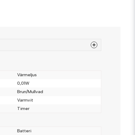
 produkten...
Värmeljus
0,01W
Brun/Mullvad
email
Mejladress
Varmvit
Timer
a
Batteri