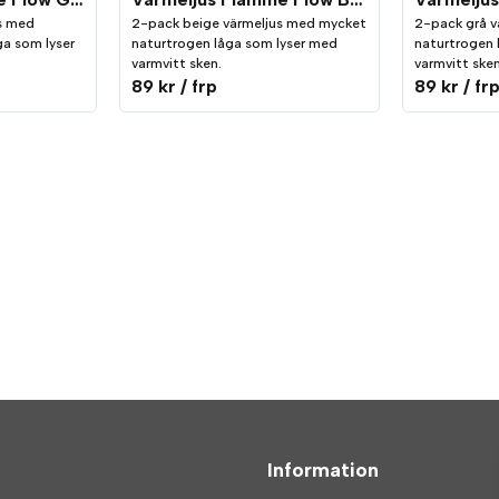
s med
2-pack beige värmeljus med mycket
2-pack grå 
a som lyser
naturtrogen låga som lyser med
naturtrogen 
varmvitt sken.
varmvitt sken
89 kr
/ frp
89 kr
/ fr
Information