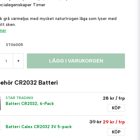
ecialegenskaper
Timer
k grå värmeljus med mycket naturtrogen låga som lyser med
itt sken.
 mer
ST06005
LÄGG I VARUKORGEN
+
lbehör CR2032 Batteri
28 kr
/ frp
STAR TRADING
Batteri CR2032, 6-Pack
KÖP
39 kr
29 kr
/ frp
Batteri Calex CR2032 3V 5-pack
KÖP