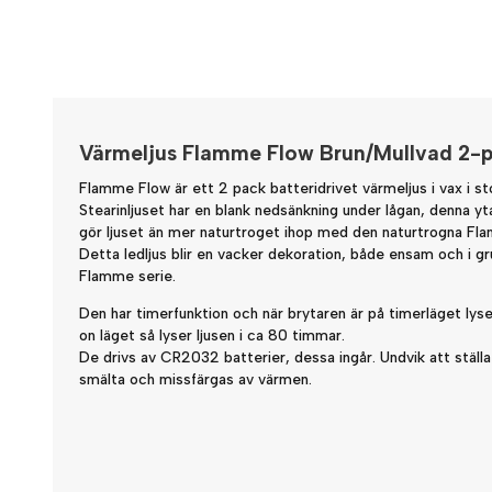
Värmeljus Flamme Flow Brun/Mullvad 2-
Flamme Flow är ett 2 pack batteridrivet värmeljus i vax i st
Stearinljuset har en blank nedsänkning under lågan, denna yt
gör ljuset än mer naturtroget ihop med den naturtrogna Fla
Detta ledljus blir en vacker dekoration, både ensam och i gr
Flamme serie.
Den har timerfunktion och när brytaren är på timerläget lyser
on läget så lyser ljusen i ca 80 timmar.
De drivs av CR2032 batterier, dessa ingår. Undvik att ställa l
smälta och missfärgas av värmen.