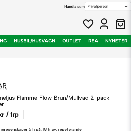
Handla som
ING
HUSBIL/HUSVAGN
OUTLET
REA
NYHETER
meljus Flamme Flow Brun/Mullvad 2-pack
er
kr
/ frp
meregenskaper
6 h på, 18 h av, repeterande