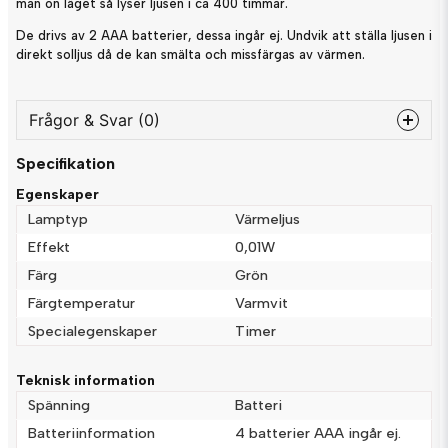
man on läget så lyser ljusen i ca 400 timmar.
De drivs av 2 AAA batterier, dessa ingår ej. Undvik att ställa ljusen i
direkt solljus då de kan smälta och missfärgas av värmen.
Frågor & Svar (0)
Specifikation
question
Fråga oss något om denna produkten...
Egenskaper
Lamptyp
Värmeljus
Effekt
0,01W
Färg
Grön
name
Namn
Färgtemperatur
Varmvit
Specialegenskaper
Timer
email
Mejladress
Teknisk information
Spänning
Batteri
Batteriinformation
4 batterier AAA ingår ej.