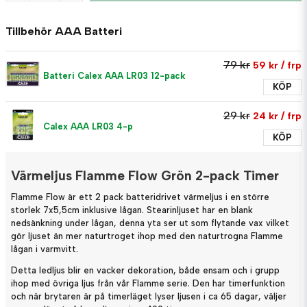
Tillbehör AAA Batteri
79 kr
59 kr
/ frp
Batteri Calex AAA LR03 12-pack
KÖP
29 kr
24 kr
/ frp
Calex AAA LR03 4-p
KÖP
Värmeljus Flamme Flow Grön 2-pack Timer
Flamme Flow är ett 2 pack batteridrivet värmeljus i en större
storlek 7x5,5cm inklusive lågan. Stearinljuset har en blank
nedsänkning under lågan, denna yta ser ut som flytande vax vilket
gör ljuset än mer naturtroget ihop med den naturtrogna Flamme
lågan i varmvitt.
Detta ledljus blir en vacker dekoration, både ensam och i grupp
ihop med övriga ljus från vår Flamme serie. Den har timerfunktion
och när brytaren är på timerläget lyser ljusen i ca 65 dagar, väljer