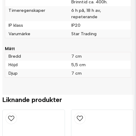
Brinntid ca. 400h.
Ja, ni får publicera min fråga
Timeregenskaper
6 h på, 18 h av,
repeterande
IP klass
IP20
Varumärke
Star Trading
Mått
Bredd
7 cm
Skicka fråga
Höjd
5,5 cm
Djup
7 cm
Liknande produkter