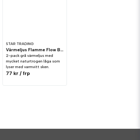
STAR TRADING
Värmeljus Flamme Flow Brun/Mullvad 2-pack Timer
2-pack grå värmeljus med
mycket naturtrogen låga som
lyser med varmvitt sken.
77 kr
/ frp