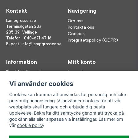
Kontakt
Navigering
Lampgrossen.se
Om oss
Terminalgatan 23a
Kontakta oss
235 39 Vellinge
Cookies
Telefon:
040-671 47 16
Integritetspolicy (GDPR)
E-post:
info@lampgrossen.se
Information
Mitt konto
Produktinformation
Logga in
Köpvillkor
Registrera dig
Vi använder cookies
FAQ
Glömt lösenord?
Våra varumärken
Cookies kan komma att användas för personlig och icke
personlig annonsering. Vi använder cookies för att vår
Följ oss
Handla enkelt
webbplats skall fungera och erbjuda dig bästa
upplevelse. Bekräfta ditt samtycke genom att trycka på
Facebook
godkänn alla eller anpassa via inställningar. Läs mer om
Instagram
vår
cookie policy
Enkla leveranser