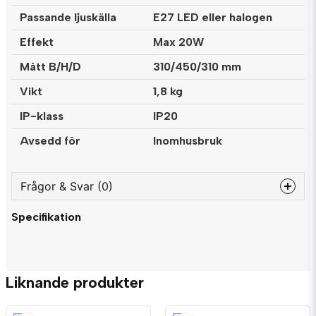
Passande ljuskälla
E27 LED eller halogen
Effekt
Max 20W
Mått B/H/D
310/450/310 mm
Vikt
1,8 kg
IP-klass
IP20
Avsedd för
Inomhusbruk
Frågor & Svar (0)
Specifikation
question
Fråga oss något om denna produkten...
Liknande produkter
name
Namn