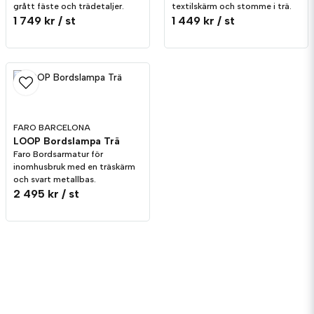
grått fäste och trädetaljer.
textilskärm och stomme i trä.
1 749 kr
/ st
1 449 kr
/ st
FARO BARCELONA
LOOP Bordslampa Trä
Faro Bordsarmatur för
inomhusbruk med en träskärm
och svart metallbas.
2 495 kr
/ st