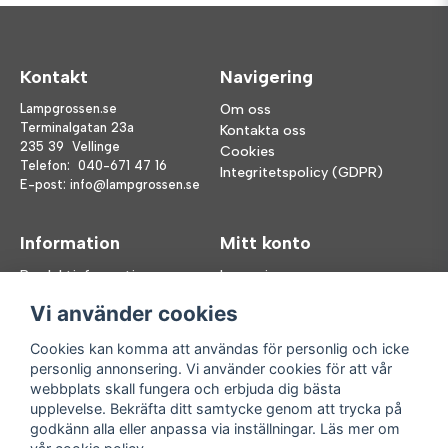
Kontakt
Navigering
Lampgrossen.se
Om oss
Terminalgatan 23a
Kontakta oss
235 39 Vellinge
Cookies
Telefon:
040-671 47 16
Integritetspolicy (GDPR)
E-post:
info@lampgrossen.se
Information
Mitt konto
Produktinformation
Logga in
Köpvillkor
Registrera dig
Vi använder cookies
FAQ
Glömt lösenord?
Våra varumärken
Cookies kan komma att användas för personlig och icke
personlig annonsering. Vi använder cookies för att vår
Följ oss
Handla enkelt
webbplats skall fungera och erbjuda dig bästa
upplevelse. Bekräfta ditt samtycke genom att trycka på
Facebook
godkänn alla eller anpassa via inställningar. Läs mer om
Instagram