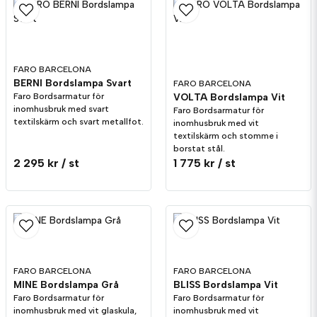
email
Mejladress
FARO BARCELONA
BERNI Bordslampa Svart
FARO BARCELONA
Faro Bordsarmatur för
VOLTA Bordslampa Vit
Ja, ni får publicera min fråga
inomhusbruk med svart
Faro Bordsarmatur för
textilskärm och svart metallfot.
inomhusbruk med vit
textilskärm och stomme i
borstat stål.
2 295 kr
/ st
1 775 kr
/ st
Skicka fråga
FARO BARCELONA
FARO BARCELONA
MINE Bordslampa Grå
BLISS Bordslampa Vit
Faro Bordsarmatur för
Faro Bordsarmatur för
inomhusbruk med vit glaskula,
inomhusbruk med vit