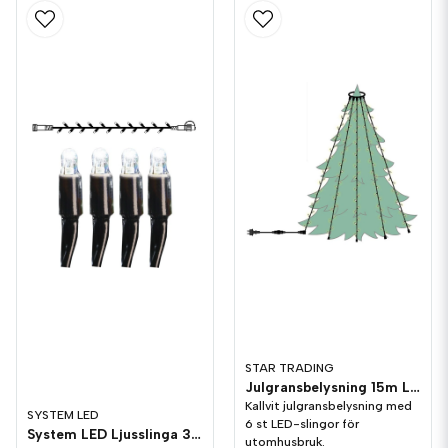
STAR TRADING
Julgransbelysning 15m LED utomhus Kallvit
Kallvit julgransbelysning med
SYSTEM LED
6 st LED-slingor för
System LED Ljusslinga 3m Kallvit Svart
utomhusbruk.