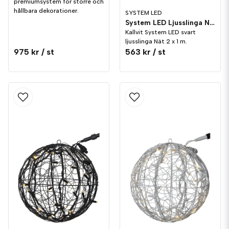
premiumsystem för större och
hållbara dekorationer.
SYSTEM LED
System LED Ljusslinga Nät 2x1 meter Svart Kallvit
Kallvit System LED svart
ljusslinga Nät 2 x 1 m.
975 kr
/ st
563 kr
/ st