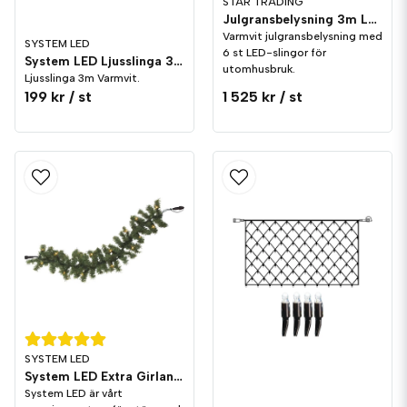
STAR TRADING
Julgransbelysning 3m LED utomhus Varmvit
Varmvit julgransbelysning med
SYSTEM LED
6 st LED-slingor för
System LED Ljusslinga 3m Varmvit Svart
utomhusbruk.
Ljusslinga 3m Varmvit.
199 kr
/ st
1 525 kr
/ st
SYSTEM LED
System LED Extra Girland 6m
System LED är vårt